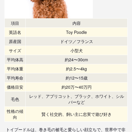
項目
内容
英語名
Toy Poodle
原産国
ドイツ／フランス
サイズ
小型犬
平均体高
約24〜30cm
平均体重
約2.5〜4kg
平均寿命
約12〜15歳
価格目安
約20万〜40万円
レッド、アプリコット、ブラック、ホワイト、シル
毛色
バーなど
性格の傾
賢く社交的、飼い主に忠実で遊び好き
向
トイプードルは、巻き毛の被毛と愛らしい顔立ちで、世界中で非