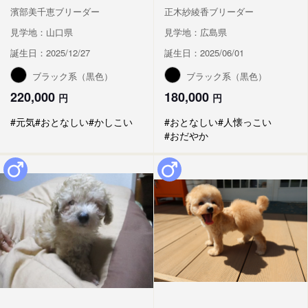
濱部美千恵ブリーダー
正木紗綾香ブリーダー
見学地：山口県
見学地：広島県
誕生日：2025/12/27
誕生日：2025/06/01
ブラック系（黒色）
ブラック系（黒色）
220,000
180,000
円
円
#元気
#おとなしい
#かしこい
#おとなしい
#人懐っこい
#おだやか