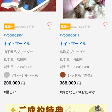
販売中
2024/05/19 更新
販売中
2023/11/24 更新
0
1
PY000002504
PY000000611
トイ・プードル
トイ・プードル
山下雅巳ブリーダー
鳥取晃ブリーダー
見学地：広島県
見学地：岡山県
誕生日：2024/03/11
誕生日：2023/09/28
グレーシルバー系
レッド系（赤色）
200,000
368,000
円
円
#優しい
#おとなしい
#おだやか