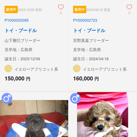
販売中
2024/12/28 更新
販売中
2024/06/16 更新
0
0
PY000002095
PY000002723
トイ・プードル
トイ・プードル
山下雅巳ブリーダー
宮野真嘉ブリーダー
見学地：広島県
見学地：広島県
誕生日：2023/12/09
誕生日：2024/04/18
イエローアプリコット系
イエローアプリコット系
150,000
160,000
円
円