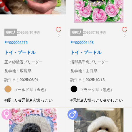
成約済
2026/08/10 更新
成約済
2026/07/18 更新
0
0
PY000005275
PY000006498
トイ・プードル
トイ・プードル
正木紗綾香ブリーダー
濱部美千恵ブリーダー
見学地：広島県
見学地：山口県
誕生日：2025/06/01
誕生日：2025/10/18
ゴールド系（金色）
ブラック系（黒色）
#優しい
#元気
#人懐っこい
#元気
#人懐っこい
#かしこい