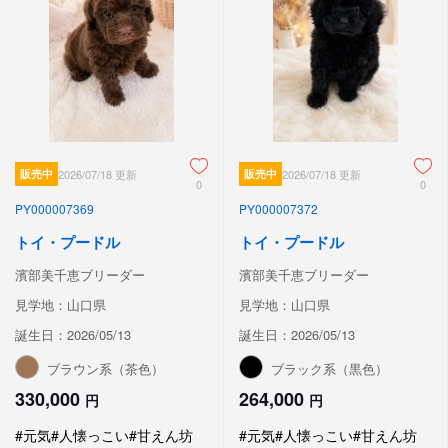
販売中
2026/07/18 更新
販売中
2026/07/18 更新
0
0
PY000007369
PY000007372
トイ・プードル
トイ・プードル
濱部美千恵ブリーダー
濱部美千恵ブリーダー
見学地：山口県
見学地：山口県
誕生日：2026/05/13
誕生日：2026/05/13
ブラウン系（茶色）
ブラック系（黒色）
330,000
264,000
円
円
#元気
#人懐っこい
#甘えん坊
#元気
#人懐っこい
#甘えん坊