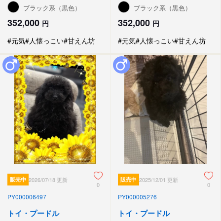
ブラック系（黒色）
ブラック系（黒色）
352,000
352,000
円
円
#元気
#人懐っこい
#甘えん坊
#元気
#人懐っこい
#甘えん坊
販売中
2026/07/18 更新
販売中
2025/12/01 更新
0
0
PY000006497
PY000005276
トイ・プードル
トイ・プードル