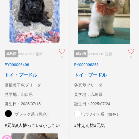
成約済
2026/07/17 更新
成約済
2026/03/13 更新
0
0
PY000006496
PY000006258
トイ・プードル
トイ・プードル
濱部美千恵ブリーダー
谷真琴ブリーダー
見学地：山口県
見学地：広島県
誕生日：2025/07/15
誕生日：2025/07/24
ブラック系（黒色）
ホワイト系（白色）
#元気
#人懐っこい
#かしこい
#甘えん坊
#元気