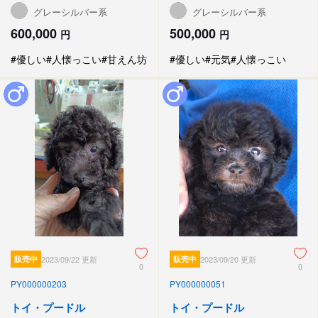
グレーシルバー系
グレーシルバー系
600,000
500,000
円
円
#優しい
#人懐っこい
#甘えん坊
#優しい
#元気
#人懐っこい
販売中
2023/09/22 更新
販売中
2023/09/20 更新
0
0
PY000000203
PY000000051
トイ・プードル
トイ・プードル