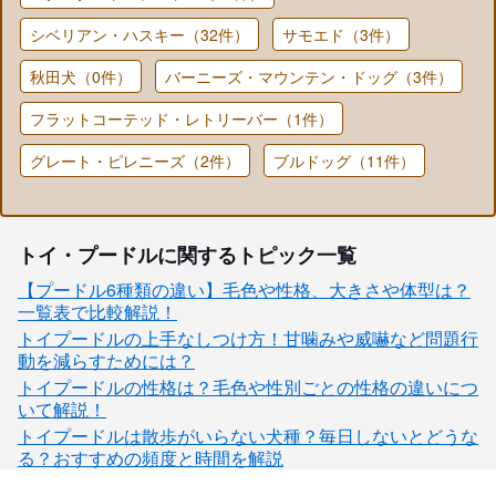
シベリアン・ハスキー（32件）
サモエド（3件）
秋田犬（0件）
バーニーズ・マウンテン・ドッグ（3件）
フラットコーテッド・レトリーバー（1件）
グレート・ピレニーズ（2件）
ブルドッグ（11件）
トイ・プードルに関するトピック一覧
【プードル6種類の違い】毛色や性格、大きさや体型は？
一覧表で比較解説！
トイプードルの上手なしつけ方！甘噛みや威嚇など問題行
動を減らすためには？
トイプードルの性格は？毛色や性別ごとの性格の違いにつ
いて解説！
トイプードルは散歩がいらない犬種？毎日しないとどうな
る？おすすめの頻度と時間を解説