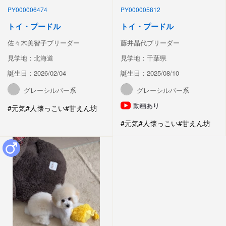
PY000006474
PY000005812
トイ・プードル
トイ・プードル
佐々木美智子ブリーダー
藤井晶代ブリーダー
見学地：北海道
見学地：千葉県
誕生日：2026/02/04
誕生日：2025/08/10
グレーシルバー系
グレーシルバー系
動画あり
#元気
#人懐っこい
#甘えん坊
#元気
#人懐っこい
#甘えん坊