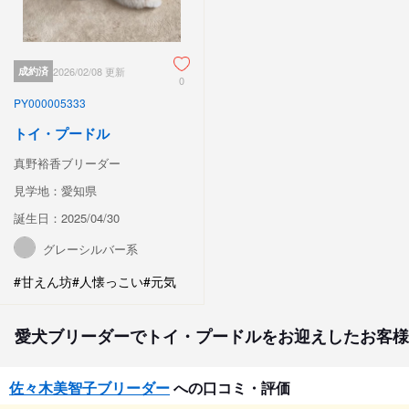
成約済
2026/02/08 更新
0
PY000005333
トイ・プードル
真野裕香ブリーダー
見学地：愛知県
誕生日：2025/04/30
グレーシルバー系
#甘えん坊
#人懐っこい
#元気
愛犬ブリーダーでトイ・プードルをお迎えしたお客様
佐々木美智子ブリーダー
への口コミ・評価