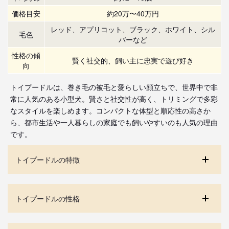
価格目安
約20万〜40万円
レッド、アプリコット、ブラック、ホワイト、シル
毛色
バーなど
性格の傾
賢く社交的、飼い主に忠実で遊び好き
向
トイプードルは、巻き毛の被毛と愛らしい顔立ちで、世界中で非
常に人気のある小型犬。賢さと社交性が高く、トリミングで多彩
なスタイルを楽しめます。コンパクトな体型と順応性の高さか
ら、都市生活や一人暮らしの家庭でも飼いやすいのも人気の理由
です。
トイプードルの特徴
トイプードルの性格