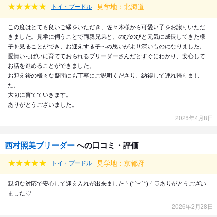
見学地：北海道
トイ・プードル
この度はとても良いご縁をいただき、佐々木様から可愛い子をお譲りいただ
きました。見学に伺うことで両親兄弟と、のびのびと元気に成長してきた様
子を見ることができ、お迎えする子への思いがより深いものになりました。
愛情いっぱいに育てておられるブリーダーさんだとすぐにわかり、安心して
お話を進めることができました。
お迎え後の様々な疑問にも丁寧にご説明くださり、納得して連れ帰りまし
た。
大切に育てていきます。
ありがとうございました。
2026年4月8日
西村照美ブリーダー
への口コミ・評価
見学地：京都府
トイ・プードル
親切な対応で安心して迎え入れが出来ました╰(*´︶`*)╯♡ありがとうござい
ました♡
2026年2月28日