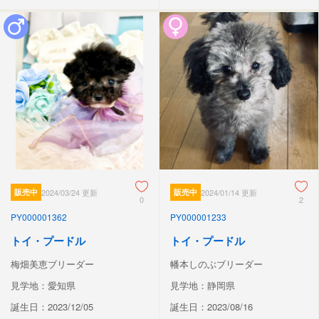
販売中
2024/03/24 更新
販売中
2024/01/14 更新
0
2
PY000001362
PY000001233
トイ・プードル
トイ・プードル
梅畑美恵ブリーダー
幡本しのぶブリーダー
見学地：愛知県
見学地：静岡県
誕生日：2023/12/05
誕生日：2023/08/16