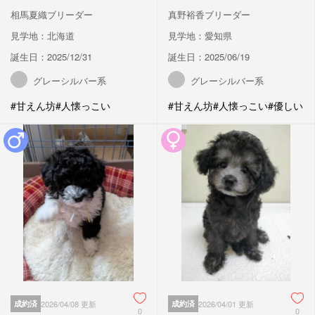
相馬夏織ブリーダー
真野裕香ブリーダー
見学地：北海道
見学地：愛知県
誕生日：2025/12/31
誕生日：2025/06/19
グレーシルバー系
グレーシルバー系
#甘えん坊
#人懐っこい
#甘えん坊
#人懐っこい
#優しい
成約済
2026/04/08 更新
成約済
2026/04/01 更新
0
0