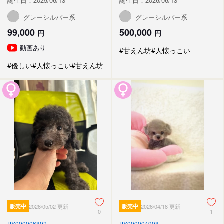
誕生日：2025/06/13
誕生日：2026/06/13
グレーシルバー系
グレーシルバー系
99,000
500,000
円
円
動画あり
#甘えん坊
#人懐っこい
#優しい
#人懐っこい
#甘えん坊
販売中
2026/05/02 更新
販売中
2026/04/18 更新
0
1
PY000006892
PY000004908