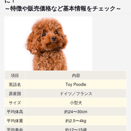
～特徴や販売価格など基本情報をチェック～
項目
内容
英語名
Toy Poodle
原産国
ドイツ／フランス
サイズ
小型犬
平均体高
約24〜30cm
平均体重
約2.5〜4kg
平均寿命
約12〜15歳