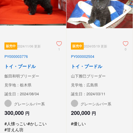
販売中
2024/11/06 更新
販売中
2024/05/19 更新
1
0
PY000003776
PY000002504
トイ・プードル
トイ・プードル
飯田和明ブリーダー
山下雅巳ブリーダー
見学地：栃木県
見学地：広島県
誕生日：2024/08/04
誕生日：2024/03/11
グレーシルバー系
グレーシルバー系
300,000
200,000
円
円
#人懐っこい
#かしこい
#優しい
#甘えん坊