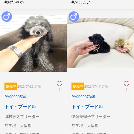
#おだやか
#かしこい
販売中
2026/07/22 更新
販売中
2026/07/17 更新
1
1
PY000005341
PY000007345
トイ・プードル
トイ・プードル
田村憲之ブリーダー
伊窪美樹子ブリーダー
見学地：大阪府
見学地：大阪府