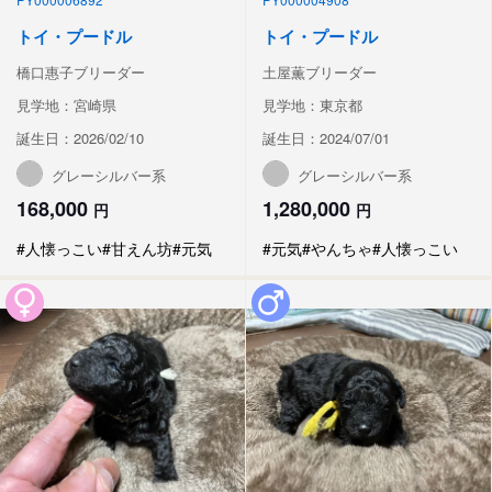
トイ・プードル
トイ・プードル
橋口惠子ブリーダー
土屋薫ブリーダー
見学地：宮崎県
見学地：東京都
誕生日：2026/02/10
誕生日：2024/07/01
グレーシルバー系
グレーシルバー系
168,000
1,280,000
円
円
#人懐っこい
#甘えん坊
#元気
#元気
#やんちゃ
#人懐っこい