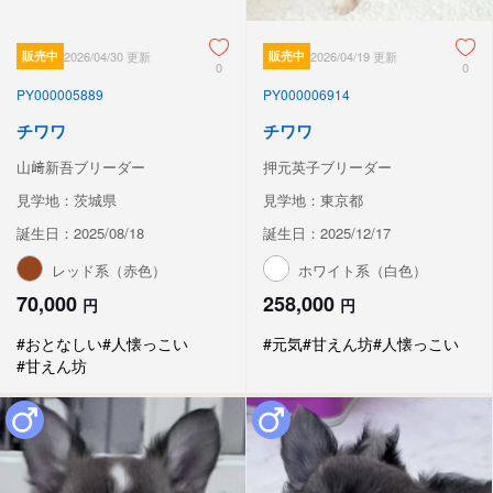
販売中
2026/04/30 更新
販売中
2026/04/19 更新
0
0
PY000005889
PY000006914
チワワ
チワワ
山﨑新吾ブリーダー
押元英子ブリーダー
見学地：茨城県
見学地：東京都
誕生日：2025/08/18
誕生日：2025/12/17
レッド系（赤色）
ホワイト系（白色）
70,000
258,000
円
円
#おとなしい
#人懐っこい
#元気
#甘えん坊
#人懐っこい
#甘えん坊