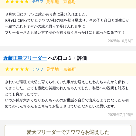
見学地：京都府
チワワ
８月30日にチワワご縁が有り家に受け入れました。
6月9日に飼っていたチワワが虹の橋を登り星成り、その子と命日と誕生日が
一緒でこれも？何かの縁と思って受け入れる事に
ブリーダーさんも良い方で安心も有り買うきっかけにも成った次第です！
2025年10月6日
近藤正幸ブリーダー
への口コミ・評価
見学地：京都府
チワワ
きれいな環境で大切に育てられていた事がお迎えしたわんちゃんから伝わっ
てきました。とても素敵な笑顔のわんちゃんでした。私達への説明も対応も
とても良かったです。
いつか孫が大きくなりわんちゃんのお世話を自分で出来るようになったら初
めてのわんちゃんもこちらでお迎えさせていただきたいと思います。
2025年7月25日
愛犬ブリーダーでチワワをお迎えした