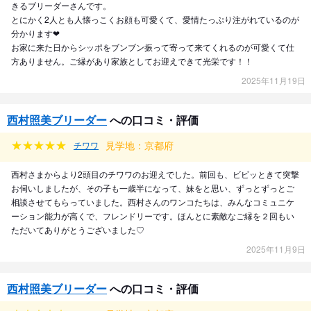
きるブリーダーさんです。
とにかく2人とも人懐っこくお顔も可愛くて、愛情たっぷり注がれているのが
分かります❤︎
お家に来た日からシッポをブンブン振って寄って来てくれるのが可愛くて仕
方ありません。ご縁があり家族としてお迎えできて光栄です！！
2025年11月19日
西村照美ブリーダー
への口コミ・評価
見学地：京都府
チワワ
西村さまからより2頭目のチワワのお迎えでした。前回も、ビビッときて突撃
お伺いしましたが、その子も一歳半になって、妹をと思い、ずっとずっとご
相談させてもらっていました。西村さんのワンコたちは、みんなコミュニケ
ーション能力が高くで、フレンドリーです。ほんとに素敵なご縁を２回もい
ただいてありがとうございました♡
2025年11月9日
西村照美ブリーダー
への口コミ・評価