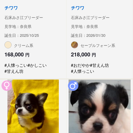
チワワ
チワワ
石床みさ江ブリーダー
石床みさ江ブリーダー
見学地：奈良県
見学地：奈良県
誕生日：2025/10/25
誕生日：2026/01/30
クリーム系
セーブルフォーン系
168,000
218,000
円
円
#人懐っこい
#かしこい
#おだやか
#甘えん坊
#甘えん坊
#人懐っこい