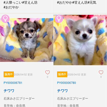
#人懐っこい
#甘えん坊
#おだやか
#甘えん坊
#元気
#おだやか
販売中
2026/04/02 更新
販売中
2026/04/02 更新
0
0
PY000006781
PY000006780
チワワ
チワワ
石床みさ江ブリーダー
石床みさ江ブリーダー
見学地：奈良県
見学地：奈良県