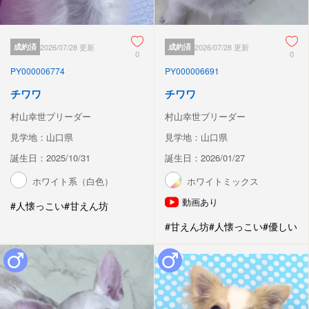
成約済
2026/07/28 更新
成約済
2026/07/28 更新
0
0
PY000006774
PY000006691
チワワ
チワワ
村山幸世ブリーダー
村山幸世ブリーダー
見学地：山口県
見学地：山口県
誕生日：2025/10/31
誕生日：2026/01/27
ホワイト系（白色）
ホワイトミックス
動画あり
#人懐っこい
#甘えん坊
#甘えん坊
#人懐っこい
#優しい