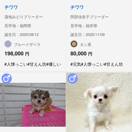
チワワ
チワワ
蒲地みどりブリーダー
阿部佳奈子ブリーダー
見学地：福岡県
見学地：福井県
誕生日：2025/08/12
誕生日：2025/11/09
ブルーイザベラ
タン系
198,000
80,000
円
円
#人懐っこい
#甘えん坊
#優しい
#元気
#人懐っこい
#甘えん坊