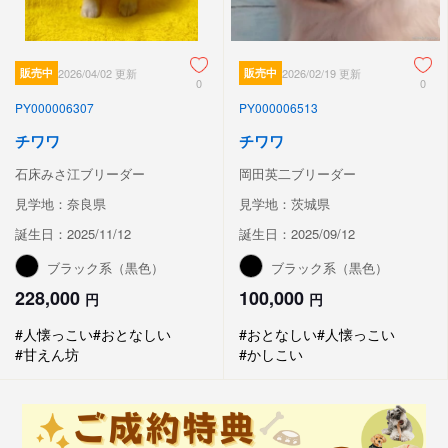
販売中
2026/04/02 更新
販売中
2026/02/19 更新
0
0
PY000006307
PY000006513
チワワ
チワワ
石床みさ江ブリーダー
岡田英二ブリーダー
見学地：奈良県
見学地：茨城県
誕生日：2025/11/12
誕生日：2025/09/12
ブラック系（黒色）
ブラック系（黒色）
228,000
100,000
円
円
#人懐っこい
#おとなしい
#おとなしい
#人懐っこい
#甘えん坊
#かしこい