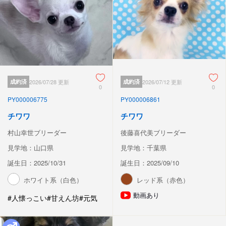
成約済
2026/07/28 更新
成約済
2026/07/12 更新
0
0
PY000006775
PY000006861
チワワ
チワワ
村山幸世ブリーダー
後藤喜代美ブリーダー
見学地：山口県
見学地：千葉県
誕生日：2025/10/31
誕生日：2025/09/10
ホワイト系（白色）
レッド系（赤色）
動画あり
#人懐っこい
#甘えん坊
#元気