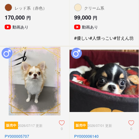
レッド系（赤色）
クリーム系
170,000
99,000
円
円
動画あり
動画あり
#優しい
#人懐っこい
#甘えん坊
販売中
2026/07/17 更新
販売中
2026/07/01 更新
0
0
PY000005707
PY000006140