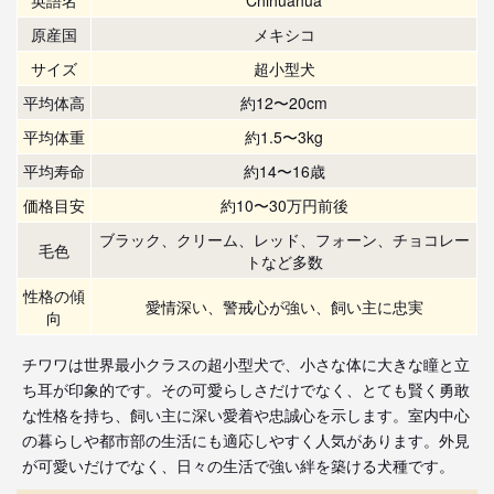
原産国
メキシコ
サイズ
超小型犬
平均体高
約12〜20cm
平均体重
約1.5〜3kg
平均寿命
約14〜16歳
価格目安
約10〜30万円前後
ブラック、クリーム、レッド、フォーン、チョコレー
毛色
トなど多数
性格の傾
愛情深い、警戒心が強い、飼い主に忠実
向
チワワは世界最小クラスの超小型犬で、小さな体に大きな瞳と立
ち耳が印象的です。その可愛らしさだけでなく、とても賢く勇敢
な性格を持ち、飼い主に深い愛着や忠誠心を示します。室内中心
の暮らしや都市部の生活にも適応しやすく人気があります。外見
が可愛いだけでなく、日々の生活で強い絆を築ける犬種です。