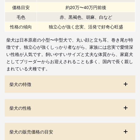
価格目安
約20万〜40万円前後
毛色
赤、黒褐色、胡麻、白など
性格の傾向
独立心が強く忠実、活発で好奇心旺盛
柴犬は日本原産の小型〜中型犬で、丸い顔と立ち耳、巻き尾が特
徴です。独立心が強くしっかり者ながら、家族には忠実で愛情深
い性格が人気です。飼いやすいサイズと丈夫な体質から、家庭犬
としてブリーダーからお迎えされることも多く、国内で長く親し
まれている犬種です。
柴犬の特徴
柴犬の性格
柴犬の販売価格の目安