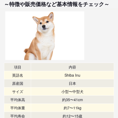
～特徴や販売価格など基本情報をチェック～
項目
内容
英語名
Shiba Inu
原産国
日本
サイズ
小型〜中型犬
平均体高
約35〜41cm
平均体重
約7〜11kg
平均寿命
約12〜15歳