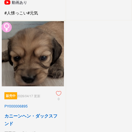
動画あり
#人懐っこい
#元気
販売中
2026/04/17 更新
0
PY000006895
カニーンヘン・ダックスフ
ンド