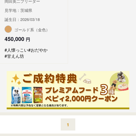
岡田英二ブリーダー
見学地：茨城県
誕生日：2026/03/18
ゴールド系（金色）
450,000
円
#人懐っこい
#おだやか
#甘えん坊
1