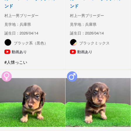
ンド
ンド
村上一男ブリーダー
村上一男ブリーダー
見学地：兵庫県
見学地：兵庫県
誕生日：2026/04/14
誕生日：2026/04/14
ブラック系（黒色）
ブラックミックス
動画あり
動画あり
#人懐っこい