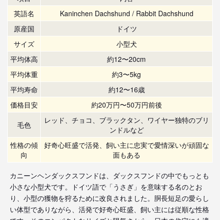
英語名
Kaninchen Dachshund / Rabbit Dachshund
原産国
ドイツ
サイズ
小型犬
平均体高
約12〜20cm
平均体重
約3〜5kg
平均寿命
約12〜16歳
価格目安
約20万円〜50万円前後
レッド、チョコ、ブラックタン、ワイヤー独特のブリ
毛色
ンドルなど
性格の傾
好奇心旺盛で活発、飼い主に忠実で愛情深いが頑固な
向
面もある
カニーンヘンダックスフンドは、ダックスフンドの中でもっとも
小さな小型犬です。ドイツ語で「うさぎ」を意味する名のとお
り、小型の獲物を狩るために改良されました。胴長短足の愛らし
い体型でありながら、活発で好奇心旺盛、飼い主には従順な性格