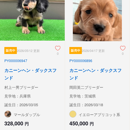
販売中
2026/05/12 更新
販売中
2026/04/17 更新
0
0
PY000006947
PY000006896
カニーンヘン・ダックスフ
カニーンヘン・ダックスフ
ンド
ンド
村上一男ブリーダー
岡田英二ブリーダー
見学地：兵庫県
見学地：茨城県
誕生日：2026/03/05
誕生日：2026/03/18
マールダップル
イエローアプリコット系
328,000
450,000
円
円