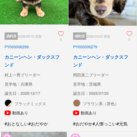
成約済
2026/05/18 更新
成約済
2026/05/03 更新
0
0
PY000006299
PY000006279
カニーンヘン・ダックスフ
カニーンヘン・ダックスフ
ンド
ンド
村上一男ブリーダー
岡田英二ブリーダー
見学地：兵庫県
見学地：茨城県
誕生日：2025/12/17
誕生日：2025/07/20
ブラックミックス
ブラウン系（茶色）
動画あり
動画あり
#おとなしい
#おだやか
#おだやか
#人懐っこい
#元気