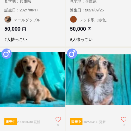
見学地：兵庫県
見学地：兵庫県
誕生日：2021/08/17
誕生日：2021/09/25
マールダップル
レッド系（赤色）
50,000
50,000
円
円
#人懐っこい
#人懐っこい
販売中
2025/04/30 更新
販売中
2025/04/30 更新
0
0