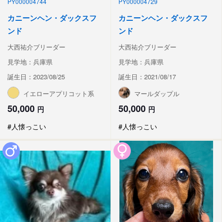
PY000004744
PY000004729
カニーンヘン・ダックスフ
カニーンヘン・ダックスフ
ンド
ンド
大西祐介ブリーダー
大西祐介ブリーダー
見学地：兵庫県
見学地：兵庫県
誕生日：2023/08/25
誕生日：2021/08/17
イエローアプリコット系
マールダップル
50,000
50,000
円
円
#人懐っこい
#人懐っこい