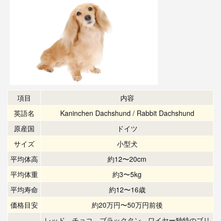
項目
内容
英語名
Kaninchen Dachshund / Rabbit Dachshund
原産国
ドイツ
サイズ
小型犬
平均体高
約12〜20cm
平均体重
約3〜5kg
平均寿命
約12〜16歳
価格目安
約20万円〜50万円前後
レッド、チョコ、ブラックタン、ワイヤー独特のブリ