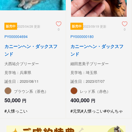
販売中
2025/04/28 更新
販売中
2023/09/19 更新
0
0
PY000004694
PY000000180
カニーンヘン・ダックスフ
カニーンヘン・ダックスフ
ンド
ンド
大西祐介ブリーダー
細田恵美子ブリーダー
見学地：兵庫県
見学地：埼玉県
誕生日：2020/08/11
誕生日：2023/07/07
ブラウン系（茶色）
レッド系（赤色）
50,000
400,000
円
円
#人懐っこい
#元気
#人懐っこい
#やんちゃ