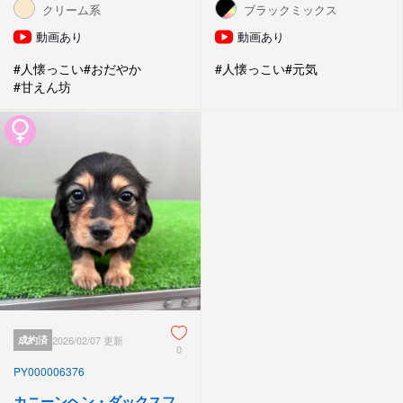
クリーム系
ブラックミックス
動画あり
動画あり
#人懐っこい
#おだやか
#人懐っこい
#元気
#甘えん坊
成約済
2026/02/07 更新
0
PY000006376
カニーンヘン・ダックスフ