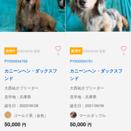
販売中
2025/04/30 更新
販売中
2025/04/30 更新
0
0
PY000004769
PY000004761
カニーンヘン・ダックスフ
カニーンヘン・ダックスフ
ンド
ンド
大西祐介ブリーダー
大西祐介ブリーダー
見学地：兵庫県
見学地：兵庫県
誕生日：2023/06/28
誕生日：2021/09/06
ゴールド系（金色）
マールダップル
50,000
50,000
円
円