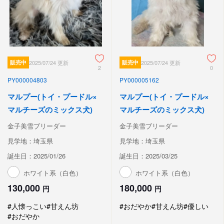
販売中
2025/07/24 更新
販売中
2025/07/24 更新
2
0
PY000004803
PY000005162
マルプー(トイ・プードル×
マルプー(トイ・プードル×
マルチーズのミックス犬)
マルチーズのミックス犬)
金子美雪ブリーダー
金子美雪ブリーダー
見学地：埼玉県
見学地：埼玉県
誕生日：2025/01/26
誕生日：2025/03/25
ホワイト系（白色）
ホワイト系（白色）
130,000
180,000
円
円
#人懐っこい
#甘えん坊
#おだやか
#甘えん坊
#優しい
#おだやか