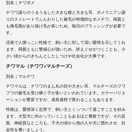
別名｜チワポメ
チワワ譲りのうるうるした大きな瞳と大きな耳、ポメラニアン譲
りのストレートでふんわりした被毛が特徴的なポメチワ。両親と
も換毛期があり抜け毛が多いため、毎日のブラッシングが必要で
す。
活発で人懐っこい性格で、飼い主に対して深い愛情を示してくれ
ます。両親ともに警戒心が強いため、吠えぐせがつくことも。小
さい頃からのきちんとしたしつけや社会化が大事です。
チワマル（チワワ×マルチーズ）
別名｜マルチワ
チワマルは、チワワのまん丸の目や大きい耳、マルチーズのフワ
フワの被毛を受け継ぐ子が多いといわれています。カラーバリエ
ーションが豊富ですが、成長過程で変わることもあります。
性格は、愛情深く忠実で、飼い主とくっついて過ごすことを好み
ます。大型犬に向かっていくこともあるほど勇敢ですが、その反
面、神経質なところも。子犬の頃から他の人や犬に慣れさせ、社
会性を養いましょう。