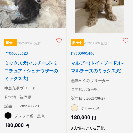
販売中
2025/09/28 更新
販売中
2025/08/28 更新
1
3
PY000005623
PY000005406
ミックス犬(マルチーズ×ミ
マルプー(トイ・プードル×
ニチュア・シュナウザーの
マルチーズのミックス犬)
ミックス犬)
黒澤めぐみブリーダー
中島茂男ブリーダー
見学地：埼玉県
見学地：福岡県
誕生日：2025/06/27
誕生日：2025/06/23
クリーム系
ブラック系（黒色）
180,000
円
180,000
円
#人懐っこい
#元気