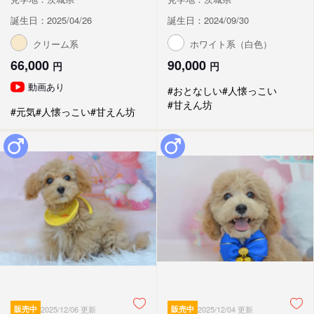
誕生日：2025/04/26
誕生日：2024/09/30
クリーム系
ホワイト系（白色）
66,000
90,000
円
円
動画あり
#おとなしい
#人懐っこい
#甘えん坊
#元気
#人懐っこい
#甘えん坊
販売中
2025/12/06 更新
販売中
2025/12/04 更新