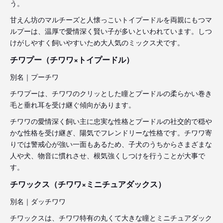
う。
甘えん坊のマルチーズと人懐っこいトイプードルを両親にもつマ
ルプーは、温厚で愛情深く賢い子が多いといわれています。しつ
けがしやすく飼いやすいため大人気のミックス犬です。
チワプー（チワワ×トイプードル）
別名｜プーチワ
チワプーは、チワワのクリッとした瞳とプードルの柔らかい巻き
毛と垂れ耳を受け継ぐ傾向があります。
チワワの愛情深く飼い主に忠実な性格とプードルの社交的で穏や
かな性格を受け継ぎ、陽気でフレンドリーな性格です。チワワ寄
りでは警戒心が強い一面もあるため、子犬のうちからさまざまな
人や犬、物音に慣れさせ、根気強くしつけを行うことが大事で
す。
チワックス（チワワ×ミニチュアダックス）
別名｜ダッチワワ
チワックスは、チワワ特有の丸くて大きな瞳とミニチュアダック