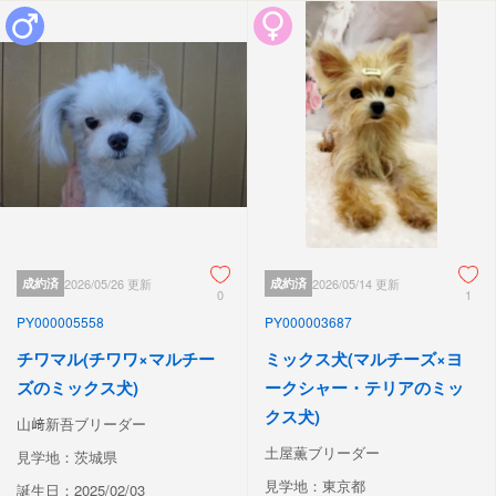
成約済
2026/05/26 更新
成約済
2026/05/14 更新
0
1
PY000005558
PY000003687
チワマル(チワワ×マルチー
ミックス犬(マルチーズ×ヨ
ズのミックス犬)
ークシャー・テリアのミッ
クス犬)
山﨑新吾ブリーダー
土屋薫ブリーダー
見学地：茨城県
見学地：東京都
誕生日：2025/02/03