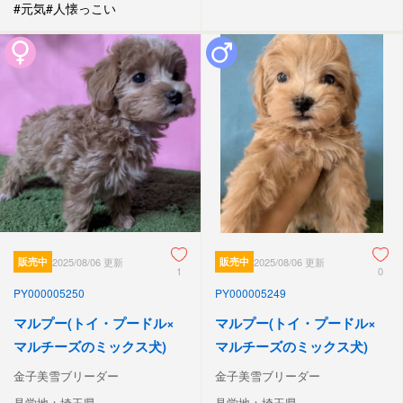
#元気
#人懐っこい
販売中
2025/08/06 更新
販売中
2025/08/06 更新
1
0
PY000005250
PY000005249
マルプー(トイ・プードル×
マルプー(トイ・プードル×
マルチーズのミックス犬)
マルチーズのミックス犬)
金子美雪ブリーダー
金子美雪ブリーダー
見学地：埼玉県
見学地：埼玉県