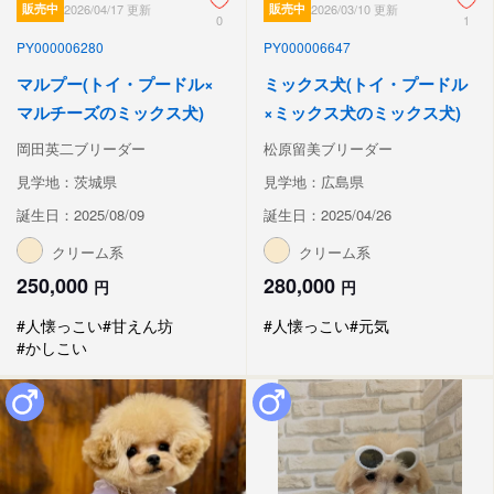
販売中
2026/04/17 更新
販売中
2026/03/10 更新
0
1
PY000006280
PY000006647
マルプー(トイ・プードル×
ミックス犬(トイ・プードル
マルチーズのミックス犬)
×ミックス犬のミックス犬)
岡田英二ブリーダー
松原留美ブリーダー
見学地：茨城県
見学地：広島県
誕生日：2025/08/09
誕生日：2025/04/26
クリーム系
クリーム系
250,000
280,000
円
円
#人懐っこい
#甘えん坊
#人懐っこい
#元気
#かしこい