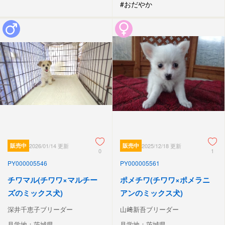
#おだやか
販売中
2026/01/14 更新
販売中
2025/12/18 更新
0
1
PY000005546
PY000005561
チワマル(チワワ×マルチー
ポメチワ(チワワ×ポメラニ
ズのミックス犬)
アンのミックス犬)
深井千恵子ブリーダー
山﨑新吾ブリーダー
見学地：茨城県
見学地：茨城県