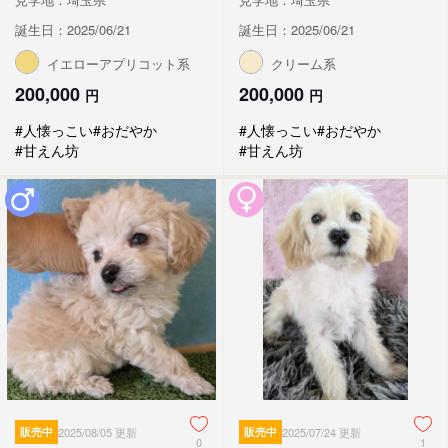
誕生日：2025/06/21
誕生日：2025/06/21
イエローアプリコット系
クリーム系
200,000
200,000
円
円
#人懐っこい
#おだやか
#人懐っこい
#おだやか
#甘えん坊
#甘えん坊
販売中
2025/08/05 更新
販売中
2025/07/24 更新
0
1