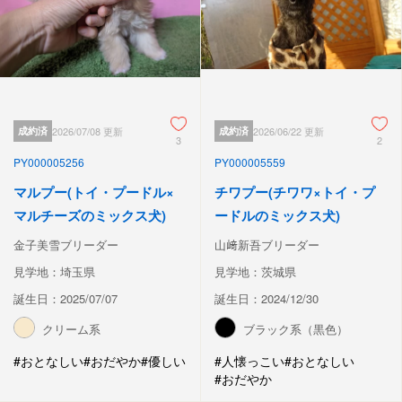
成約済
2026/07/08 更新
成約済
2026/06/22 更新
3
2
PY000005256
PY000005559
マルプー(トイ・プードル×
チワプー(チワワ×トイ・プ
マルチーズのミックス犬)
ードルのミックス犬)
金子美雪ブリーダー
山﨑新吾ブリーダー
見学地：埼玉県
見学地：茨城県
誕生日：2025/07/07
誕生日：2024/12/30
クリーム系
ブラック系（黒色）
#おとなしい
#おだやか
#優しい
#人懐っこい
#おとなしい
#おだやか