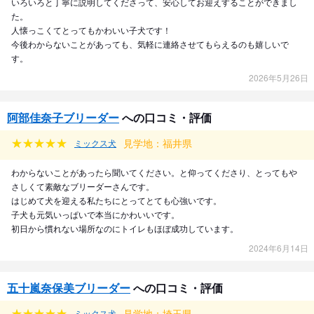
いろいろと丁寧に説明してくださって、安心してお迎えすることができまし
た。
人懐っこくてとってもかわいい子犬です！
今後わからないことがあっても、気軽に連絡させてもらえるのも嬉しいで
す。
2026年5月26日
阿部佳奈子ブリーダー
への口コミ・評価
見学地：福井県
ミックス犬
わからないことがあったら聞いてください。と仰ってくださり、とってもや
さしくて素敵なブリーダーさんです。
はじめて犬を迎える私たちにとってとても心強いです。
子犬も元気いっぱいで本当にかわいいです。
初日から慣れない場所なのにトイレもほぼ成功しています。
2024年6月14日
五十嵐奈保美ブリーダー
への口コミ・評価
見学地：埼玉県
ミックス犬