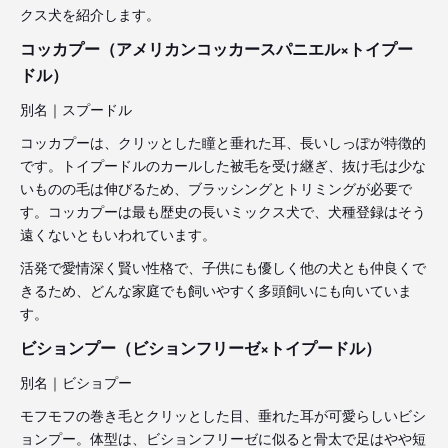
クス犬を紹介します。
コッカプー（アメリカンコッカースパニエル×トイプー
ドル）
別名｜スプードル
コッカプーは、クリッとした瞳と垂れた耳、長いしっぽが特徴的
です。トイプードルのカールした被毛を受け継ぎ、抜け毛は少な
いものの毛は伸びるため、ブラッシングとトリミングが必要で
す。コッカプーは最も歴史の長いミックス犬で、犬種登録はそう
遠くないともいわれています。
活発で愛情深く賢い性格で、子供にも優しく他の犬とも仲良くで
きるため、どんな家庭でも飼いやすく多頭飼いにも向いていま
す。
ビションプー（ビションフリーゼ×トイプードル）
別名｜ビショプー
モフモフの巻き毛とクリッとした目、垂れた耳が可愛らしいビシ
ョンプー。体型は、ビションフリーゼに似ると骨太で足はやや短