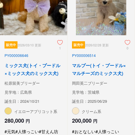
販売中
2026/03/10 更新
販売中
2026/02/28 更新
1
0
PY000006646
PY000006514
ミックス犬(トイ・プードル
マルプー(トイ・プードル×
×ミックス犬のミックス犬)
マルチーズのミックス犬)
松原留美ブリーダー
岡田英二ブリーダー
見学地：広島県
見学地：茨城県
誕生日：2024/10/21
誕生日：2025/06/29
イエローアプリコット系
クリーム系
280,000
200,000
円
円
#元気
#人懐っこい
#甘えん坊
#おとなしい
#人懐っこい