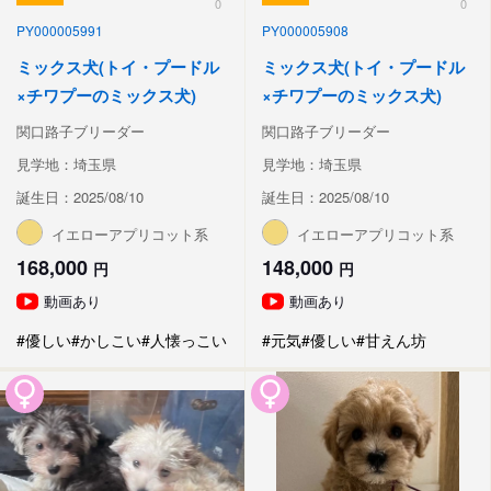
0
0
PY000005991
PY000005908
ミックス犬(トイ・プードル
ミックス犬(トイ・プードル
×チワプーのミックス犬)
×チワプーのミックス犬)
関口路子ブリーダー
関口路子ブリーダー
見学地：埼玉県
見学地：埼玉県
誕生日：2025/08/10
誕生日：2025/08/10
イエローアプリコット系
イエローアプリコット系
168,000
148,000
円
円
動画あり
動画あり
#優しい
#かしこい
#人懐っこい
#元気
#優しい
#甘えん坊