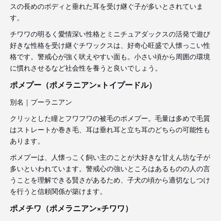
スの長めのボディと垂れた耳を受け継ぐ子が多いとされていま
す。
チワワの明るく愛情深い性格とミニチュアダックスの活発で遊び
好きな性格を受け継ぐチワックスは、好奇心旺盛で人懐っこい性
格です。警戒心が強く吠えやすい面も。小さい頃から周囲の環境
に慣れさせるなど社会性を養うと良いでしょう。
ポメプー（ポメラニアン×トイプードル）
別名｜プーラニアン
クリッとした瞳とフワフワの被毛のポメプー。毛量は多めで毛質
はストレートか巻き毛、耳は垂れ耳と立ち耳のどちらの可能性も
あります。
ポメプーは、人懐っこく飼い主のことが大好きな甘えん坊な子が
多いといわれています。警戒心の強いところはあるものの人の言
うことを理解できる賢さがあるため、子犬の頃から適切なしつけ
を行うと信頼関係が築けます。
ポメチワ（ポメラニアン×チワワ）