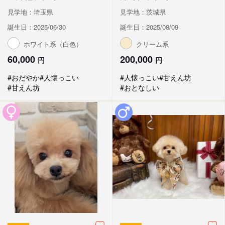
見学地：埼玉県
見学地：茨城県
誕生日：2025/06/30
誕生日：2025/08/09
ホワイト系（白色）
クリーム系
60,000
200,000
円
円
#おだやか
#人懐っこい
#人懐っこい
#甘えん坊
#甘えん坊
#おとなしい