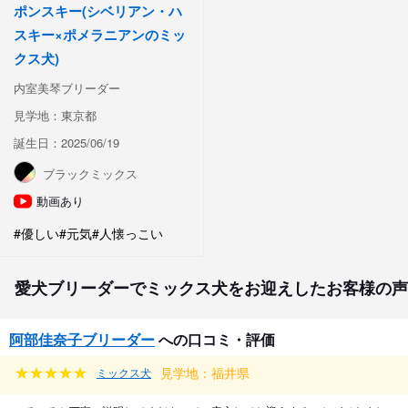
ポンスキー(シベリアン・ハ
スキー×ポメラニアンのミッ
クス犬)
内室美琴ブリーダー
見学地：東京都
誕生日：2025/06/19
ブラックミックス
動画あり
#優しい
#元気
#人懐っこい
愛犬ブリーダーでミックス犬をお迎えしたお客様の声
阿部佳奈子ブリーダー
への口コミ・評価
見学地：福井県
ミックス犬