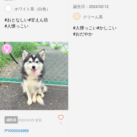
誕生日：2024/02/12
ホワイト系（白色）
クリーム系
#おとなしい
#甘えん坊
#人懐っこい
#人懐っこい
#かしこい
#おだやか
成約済
2026/04/29 更新
1
PY000004969