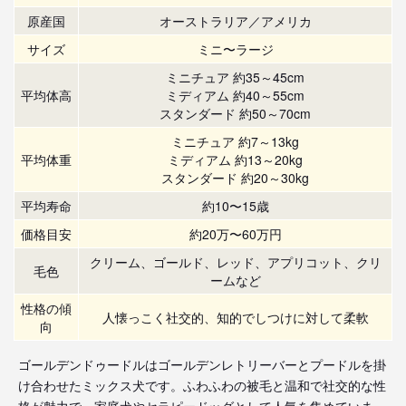
原産国
オーストラリア／アメリカ
サイズ
ミニ〜ラージ
ミニチュア 約35～45cm
平均体高
ミディアム 約40～55cm
スタンダード 約50～70cm
ミニチュア 約7～13kg
平均体重
ミディアム 約13～20kg
スタンダード 約20～30kg
平均寿命
約10〜15歳
価格目安
約20万〜60万円
クリーム、ゴールド、レッド、アプリコット、クリ
毛色
ームなど
性格の傾
人懐っこく社交的、知的でしつけに対して柔軟
向
ゴールデンドゥードルはゴールデンレトリーバーとプードルを掛
け合わせたミックス犬です。ふわふわの被毛と温和で社交的な性
格が魅力で、家庭犬やセラピードッグとして人気を集めていま