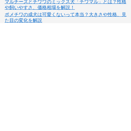
マルチーズとチワワのミックス犬「チワマル」とは？性格
や飼いやすさ、価格相場を解説！
ポメチワの成犬は可愛くないって本当？大きさや性格、見
た目の変化を解説
子犬検索
ブリーダー検索
会員メニュー
愛犬ブリーダーについて
お役立ちコンテンツ
ご利用案内
サポート