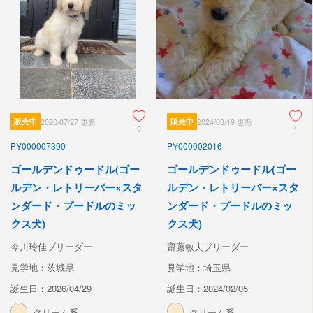
販売中
2026/07/27 更新
販売中
2024/03/19 更新
0
1
PY000007390
PY000002016
ゴールデンドゥードル(ゴー
ゴールデンドゥードル(ゴー
ルデン・レトリーバー×スタ
ルデン・レトリーバー×スタ
ンダード・プードルのミッ
ンダード・プードルのミッ
クス犬)
クス犬)
今川玲佳ブリーダー
齋藤敏夫ブリーダー
見学地：茨城県
見学地：埼玉県
誕生日：2026/04/29
誕生日：2024/02/05
クリーム系
クリーム系