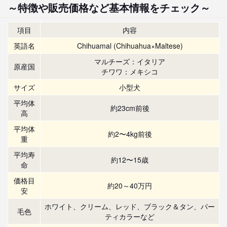
～特徴や販売価格など基本情報をチェック～
項目
内容
英語名
Chihuamal (Chihuahua×Maltese)
マルチーズ：イタリア
原産国
チワワ：メキシコ
サイズ
小型犬
平均体
約23cm前後
高
平均体
約2〜4kg前後
重
平均寿
約12〜15歳
命
価格目
約20～40万円
安
ホワイト、クリーム、レッド、ブラック＆タン、パー
毛色
ティカラーなど