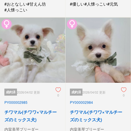
#おとなしい
#甘えん坊
#優しい
#人懐っこい
#元気
#人懐っこい
成約済
2026/04/02 更新
成約済
2026/04/02 更新
0
0
PY000002985
PY000002984
チワマル(チワワ×マルチー
チワマル(チワワ×マルチー
ズのミックス犬)
ズのミックス犬)
内室美琴ブリーダー
内室美琴ブリーダー