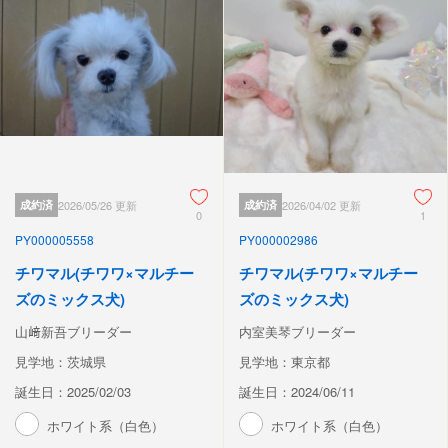
成約済
2026/05/26 更新
成約済
2026/04/02 更新
0
1
PY000005558
PY000002986
チワマル(チワワ×マルチー
チワマル(チワワ×マルチー
ズのミックス犬)
ズのミックス犬)
山﨑新吾ブリーダー
内室美琴ブリーダー
見学地：茨城県
見学地：東京都
誕生日：2025/02/03
誕生日：2024/06/11
ホワイト系（白色）
ホワイト系（白色）