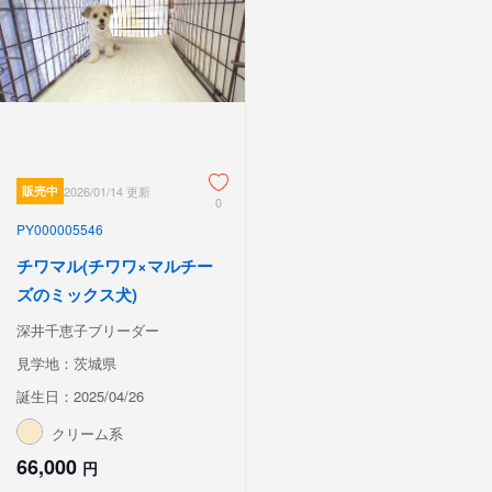
販売中
2026/01/14 更新
0
PY000005546
チワマル(チワワ×マルチー
ズのミックス犬)
深井千恵子ブリーダー
見学地：茨城県
誕生日：2025/04/26
クリーム系
66,000
円