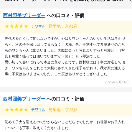
西村照美ブリーダー
への口コミ・評価
見学地：京都府
チワマル
先代犬を亡くして間もないですが、やはりワンちゃんのいない生活は考えづ
らく、次の子を探し出してまもなく、犬種、色、性別すべて希望通りのこち
らのワンちゃんに出会いました。実際に会うと写真よりずっと可愛い！（写
真も可愛く撮っては頂いていますが（笑））もう即決でした！
思い切って会いに行って本当に良かったです。西村様には丁寧に対応して頂
き、ワンちゃんをこれまで大切にされてきた様子も伝わり、我が家に迎える
事に不安はありませんでした。この度はありがとうございました。
2025年2月16日
西村照美ブリーダー
への口コミ・評価
見学地：京都府
チワマル
初めて子犬を迎えるので分からないことだらけでしたが、お世話やお手入れ
についても丁寧に教えてくださいました。