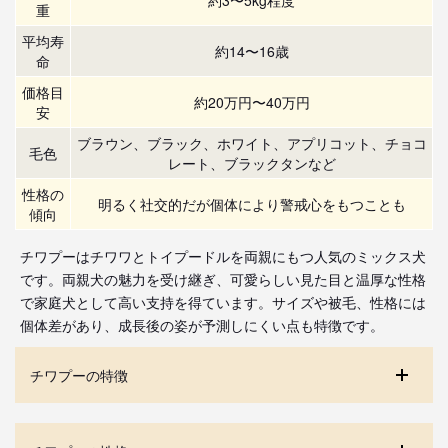
重
平均寿
約14〜16歳
命
価格目
約20万円〜40万円
安
ブラウン、ブラック、ホワイト、アプリコット、チョコ
毛色
レート、ブラックタンなど
性格の
明るく社交的だが個体により警戒心をもつことも
傾向
チワプーはチワワとトイプードルを両親にもつ人気のミックス犬
です。両親犬の魅力を受け継ぎ、可愛らしい見た目と温厚な性格
で家庭犬として高い支持を得ています。サイズや被毛、性格には
個体差があり、成長後の姿が予測しにくい点も特徴です。
チワプーの特徴