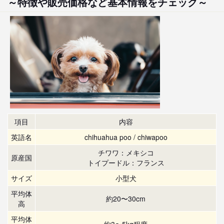
～特徴や販売価格など基本情報をチェック～
項目
内容
英語名
chihuahua poo / chiwapoo
チワワ：メキシコ
原産国
トイプードル：フランス
サイズ
小型犬
平均体
約20〜30cm
高
平均体
約3〜5kg程度