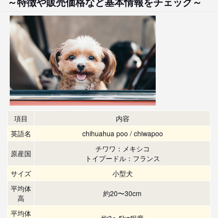
～特徴や販売価格など基本情報をチェック～
項目
内容
英語名
chihuahua poo / chiwapoo
チワワ：メキシコ
原産国
トイプードル：フランス
サイズ
小型犬
平均体
約20〜30cm
高
平均体
約3〜5kg程度