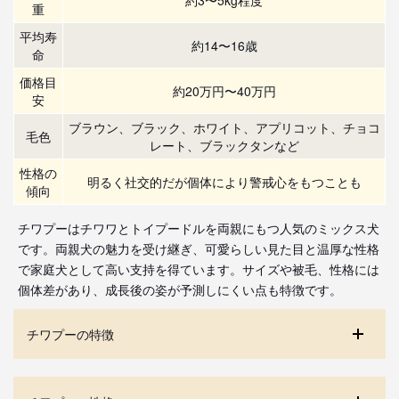
重
平均寿
約14〜16歳
命
価格目
約20万円〜40万円
安
ブラウン、ブラック、ホワイト、アプリコット、チョコ
毛色
レート、ブラックタンなど
性格の
明るく社交的だが個体により警戒心をもつことも
傾向
チワプーはチワワとトイプードルを両親にもつ人気のミックス犬
です。両親犬の魅力を受け継ぎ、可愛らしい見た目と温厚な性格
で家庭犬として高い支持を得ています。サイズや被毛、性格には
個体差があり、成長後の姿が予測しにくい点も特徴です。
チワプーの特徴