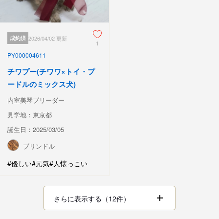
成約済
2026/04/02 更新
1
PY000004611
チワプー(チワワ×トイ・プ
ードルのミックス犬)
内室美琴ブリーダー
見学地：東京都
誕生日：2025/03/05
ブリンドル
#優しい
#元気
#人懐っこい
さらに表示する（12件）