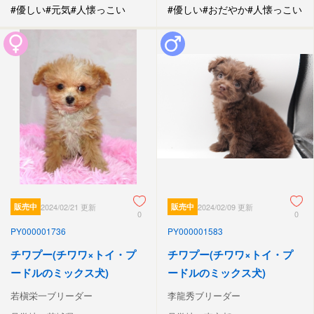
#優しい
#元気
#人懐っこい
#優しい
#おだやか
#人懐っこい
販売中
2024/02/21 更新
販売中
2024/02/09 更新
0
0
PY000001736
PY000001583
チワプー(チワワ×トイ・プ
チワプー(チワワ×トイ・プ
ードルのミックス犬)
ードルのミックス犬)
若槇栄一ブリーダー
李龍秀ブリーダー