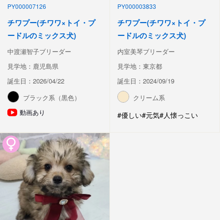
PY000007126
PY000003833
チワプー(チワワ×トイ・プ
チワプー(チワワ×トイ・プ
ードルのミックス犬)
ードルのミックス犬)
中渡瀬智子ブリーダー
内室美琴ブリーダー
見学地：鹿児島県
見学地：東京都
誕生日：2026/04/22
誕生日：2024/09/19
ブラック系（黒色）
クリーム系
動画あり
#優しい
#元気
#人懐っこい