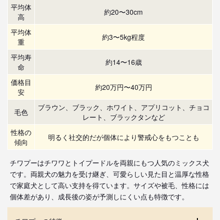
平均体
約20〜30cm
高
平均体
約3〜5kg程度
重
平均寿
約14〜16歳
命
価格目
約20万円〜40万円
安
ブラウン、ブラック、ホワイト、アプリコット、チョコ
毛色
レート、ブラックタンなど
性格の
明るく社交的だが個体により警戒心をもつことも
傾向
チワプーはチワワとトイプードルを両親にもつ人気のミックス犬
です。両親犬の魅力を受け継ぎ、可愛らしい見た目と温厚な性格
で家庭犬として高い支持を得ています。サイズや被毛、性格には
個体差があり、成長後の姿が予測しにくい点も特徴です。