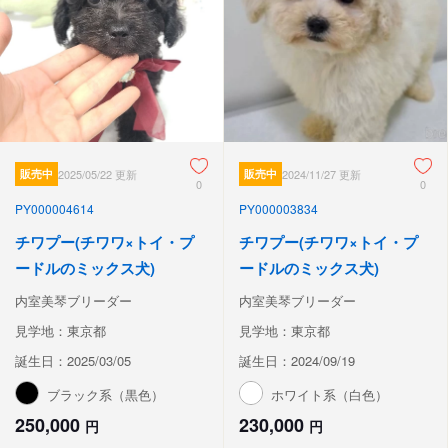
販売中
2025/05/22 更新
販売中
2024/11/27 更新
0
0
PY000004614
PY000003834
チワプー(チワワ×トイ・プ
チワプー(チワワ×トイ・プ
ードルのミックス犬)
ードルのミックス犬)
内室美琴ブリーダー
内室美琴ブリーダー
見学地：東京都
見学地：東京都
誕生日：2025/03/05
誕生日：2024/09/19
ブラック系（黒色）
ホワイト系（白色）
250,000
230,000
円
円