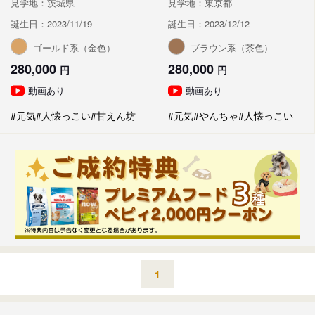
見学地：茨城県
見学地：東京都
誕生日：2023/11/19
誕生日：2023/12/12
ゴールド系（金色）
ブラウン系（茶色）
280,000
280,000
円
円
動画あり
動画あり
#元気
#人懐っこい
#甘えん坊
#元気
#やんちゃ
#人懐っこい
1