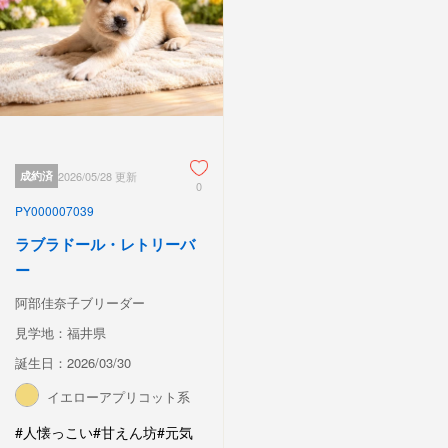
成約済
2026/05/28 更新
0
PY000007039
ラブラドール・レトリーバ
ー
阿部佳奈子ブリーダー
見学地：福井県
誕生日：2026/03/30
イエローアプリコット系
#人懐っこい
#甘えん坊
#元気