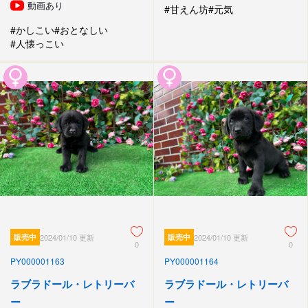
動画あり
#甘えん坊
#元気
#かしこい
#おとなしい
#人懐っこい
販売中
2024/01/10 更新
販売中
2024/01/10 更新
0
0
PY000001163
PY000001164
ラブラドール・レトリーバ
ラブラドール・レトリーバ
ー
ー