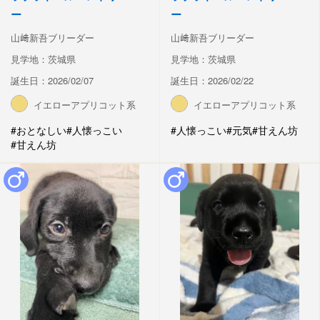
ー
ー
山﨑新吾ブリーダー
山﨑新吾ブリーダー
見学地：茨城県
見学地：茨城県
誕生日：2026/02/07
誕生日：2026/02/22
イエローアプリコット系
イエローアプリコット系
#おとなしい
#人懐っこい
#人懐っこい
#元気
#甘えん坊
#甘えん坊