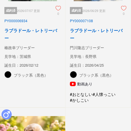
成約済
2026/07/07 更新
成約済
2026/06/29 更新
0
0
PY000006934
PY000007108
ラブラドール・レトリーバ
ラブラドール・レトリーバ
ー
ー
椿政幸ブリーダー
門川隆志ブリーダー
見学地：茨城県
見学地：長野県
誕生日：2026/02/12
誕生日：2026/04/25
ブラック系（黒色）
ブラック系（黒色）
動画あり
#おとなしい
#人懐っこい
#かしこい