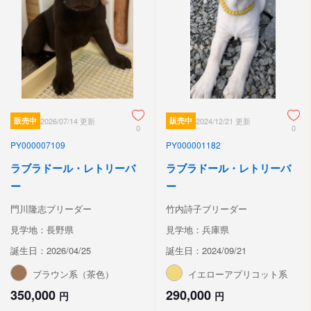
販売中
2026/07/14 更新
販売中
2024/12/21 更新
0
0
PY000007109
PY000001182
ラブラドール・レトリーバ
ラブラドール・レトリーバ
ー
ー
門川隆志ブリーダー
竹内詩子ブリーダー
見学地：長野県
見学地：兵庫県
誕生日：2026/04/25
誕生日：2024/09/21
ブラウン系（茶色）
イエローアプリコット系
350,000
290,000
円
円