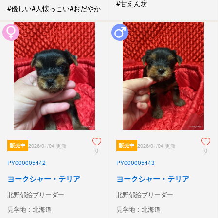
#甘えん坊
#優しい
#人懐っこい
#おだやか
販売中
2026/01/04 更新
販売中
2026/01/04 更新
0
0
PY000005442
PY000005443
ヨークシャー・テリア
ヨークシャー・テリア
北野郁絵ブリーダー
北野郁絵ブリーダー
見学地：北海道
見学地：北海道