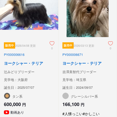
販売中
2026/04/08 更新
販売中
2026/03/13 更新
0
0
PY000006616
PY000006671
ヨークシャー・テリア
ヨークシャー・テリア
辻みどりブリーダー
吉澤美智代ブリーダー
見学地：大阪府
見学地：埼玉県
誕生日：2025/07/07
誕生日：2024/09/07
タン系
グレーシルバー系
600,000
166,100
円
円
動画あり
#人懐っこい
#かしこい