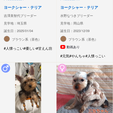
ヨークシャー・テリア
ヨークシャー・テリア
吉澤美智代ブリーダー
水野なつきブリーダー
見学地：埼玉県
見学地：岡山県
誕生日：2025/01/04
誕生日：2023/12/09
ブラウン系（茶色）
ブラウン系（茶色）
動画あり
#人懐っこい
#優しい
#甘えん坊
#元気
#やんちゃ
#人懐っこい