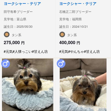
ヨークシャー・テリア
ヨークシャー・テリア
田守有希ブリーダー
石橋正二郎ブリーダー
見学地：富山県
見学地：福岡県
誕生日：2025/05/30
誕生日：2024/10/21
タン系
タン系
275,000
400,000
円
円
#元気
#人懐っこい
#甘えん坊
#元気
#やんちゃ
#甘えん坊