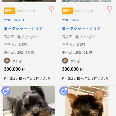
販売中
2024/12/22 更新
販売中
2024/12/22 更新
0
0
PY000004091
PY000004090
ヨークシャー・テリア
ヨークシャー・テリア
石橋正二郎ブリーダー
石橋正二郎ブリーダー
見学地：福岡県
見学地：福岡県
誕生日：2024/07/18
誕生日：2024/03/15
タン系
タン系
380,000
380,000
円
円
#元気
#人懐っこい
#甘えん坊
#元気
#人懐っこい
#甘えん坊