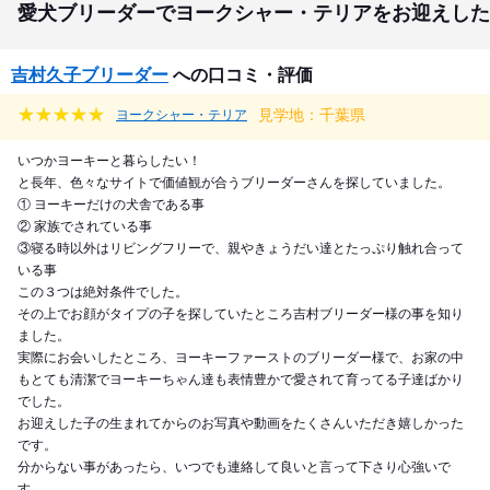
愛犬ブリーダーでヨークシャー・テリアをお迎えした
吉村久子ブリーダー
への口コミ・評価
見学地：千葉県
ヨークシャー・テリア
いつかヨーキーと暮らしたい！
と長年、色々なサイトで価値観が合うブリーダーさんを探していました。
① ヨーキーだけの犬舎である事
② 家族でされている事
③寝る時以外はリビングフリーで、親やきょうだい達とたっぷり触れ合って
いる事
この３つは絶対条件でした。
その上でお顔がタイプの子を探していたところ吉村ブリーダー様の事を知り
ました。
実際にお会いしたところ、ヨーキーファーストのブリーダー様で、お家の中
もとても清潔でヨーキーちゃん達も表情豊かで愛されて育ってる子達ばかり
でした。
お迎えした子の生まれてからのお写真や動画をたくさんいただき嬉しかった
です。
分からない事があったら、いつでも連絡して良いと言って下さり心強いで
す。