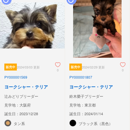
販売中
2024/03/03 更新
販売中
2024/02/29 更新
0
0
PY000001569
PY000001807
ヨークシャー・テリア
ヨークシャー・テリア
辻みどりブリーダー
鈴木榮子ブリーダー
見学地：大阪府
見学地：東京都
誕生日：2023/12/28
誕生日：2024/01/14
タン系
ブラック系（黒色）