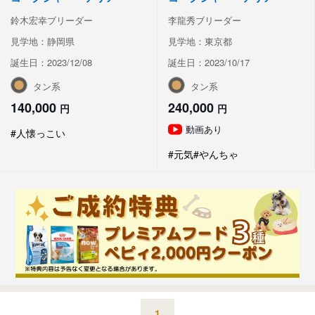
鈴木宏幸ブリーダー
李龍秀ブリーダー
見学地：静岡県
見学地：東京都
誕生日：2023/12/08
誕生日：2023/10/17
タン系
タン系
140,000
240,000
円
円
動画あり
#人懐っこい
#元気
#やんちゃ
1