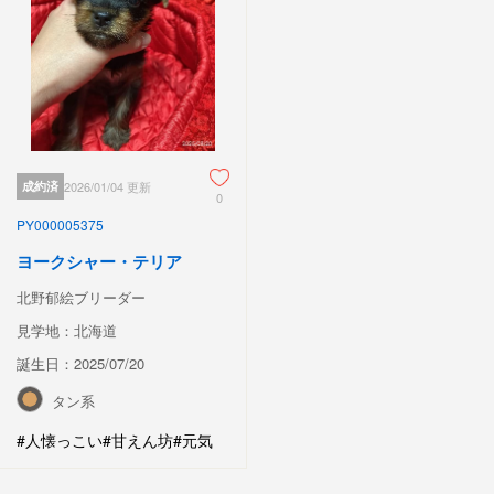
成約済
2026/01/04 更新
0
PY000005375
ヨークシャー・テリア
北野郁絵ブリーダー
見学地：北海道
誕生日：2025/07/20
タン系
#人懐っこい
#甘えん坊
#元気