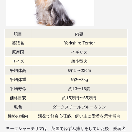
項目
内容
英語名
Yorkshire Terrier
原産国
イギリス
サイズ
超小型犬
平均体高
約15〜23cm
平均体重
約2〜3kg
平均寿命
約13〜16歳
価格目安
約15万円〜65万円
毛色
ダークスチールブルー＆タン
性格の傾向
活発で好奇心旺盛、飼い主に愛着を示す傾向
ヨークシャーテリアは、英国でねずみ捕りをしていた後、愛玩犬