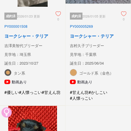
成約済
2026/01/23 更新
成約済
2026/01/05 更新
0
0
PY000001508
PY000005269
ヨークシャー・テリア
ヨークシャー・テリア
吉澤美智代ブリーダー
吉村久子ブリーダー
見学地：埼玉県
見学地：千葉県
誕生日：2023/10/27
誕生日：2025/06/04
タン系
ゴールド系（金色）
動画あり
動画あり
#優しい
#人懐っこい
#甘えん坊
#甘えん坊
#かしこい
#人懐っこい