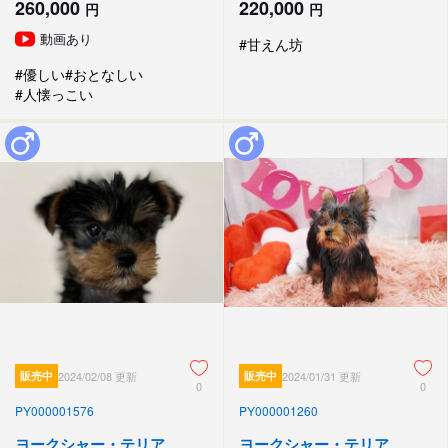
260,000
220,000
円
円
動画あり
#甘えん坊
#優しい
#おとなしい
#人懐っこい
販売中
2024/02/08 更新
販売中
2024/01/31 更新
0
0
PY000001576
PY000001260
ヨークシャー・テリア
ヨークシャー・テリア