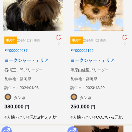
販売中
2024/12/21 更新
販売中
2024/04/02 更新
0
0
PY000004087
PY000002162
ヨークシャー・テリア
ヨークシャー・テリア
石橋正二郎ブリーダー
篠原由佳里ブリーダー
見学地：福岡県
見学地：宮崎県
誕生日：2024/04/08
誕生日：2023/12/20
タン系
タン系
380,000
250,000
円
円
#人懐っこい
#元気
#甘えん坊
#人懐っこい
#やんちゃ
#元気