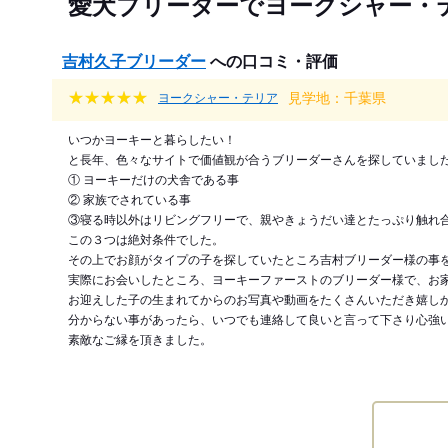
愛犬ブリーダーでヨークシャー・
吉村久子ブリーダー
への口コミ・評価
見学地：千葉県
ヨークシャー・テリア
いつかヨーキーと暮らしたい！
と長年、色々なサイトで価値観が合うブリーダーさんを探していまし
① ヨーキーだけの犬舎である事
② 家族でされている事
③寝る時以外はリビングフリーで、親やきょうだい達とたっぷり触れ
この３つは絶対条件でした。
その上でお顔がタイプの子を探していたところ吉村ブリーダー様の事
実際にお会いしたところ、ヨーキーファーストのブリーダー様で、お
お迎えした子の生まれてからのお写真や動画をたくさんいただき嬉し
分からない事があったら、いつでも連絡して良いと言って下さり心強
素敵なご縁を頂きました。