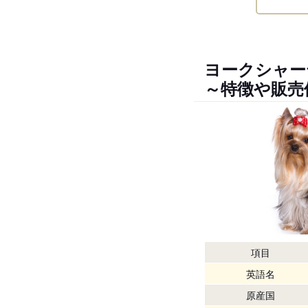
ヨークシャー
～特徴や販売
項目
英語名
原産国