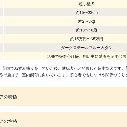
超小型犬
約15〜23cm
約2〜3kg
約13〜16歳
約15万円〜65万円
ダークスチールブルー＆タン
活発で好奇心旺盛、飼い主に愛着を示す傾向
、英国でねずみ捕りをしていた後、愛玩犬へと発展した超小型犬です。
気の理由で、室内飼育に向いています。初心者でもしつけや関係づくり
アの特徴
アの性格