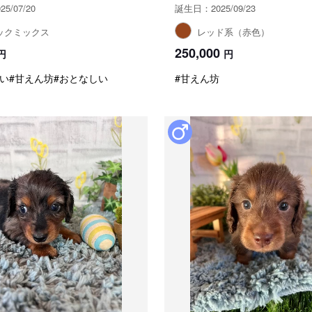
5/07/20
誕生日：2025/09/23
ックミックス
レッド系（赤色）
250,000
円
円
い
#甘えん坊
#おとなしい
#甘えん坊