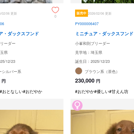
6/02/06 更新
販売中
2026/02/06 更新
0
06
PY000006407
ア・ダックスフンド
ミニチュア・ダックスフンド
リーダー
小峯和則ブリーダー
玉県
見学地：埼玉県
5/12/23
誕生日：2025/12/23
ーシルバー系
ブラウン系（茶色）
230,000
円
円
#おとなしい
#おだやか
#おだやか
#優しい
#甘えん坊