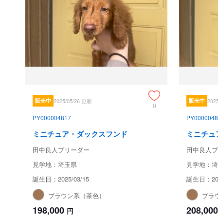
販売中
2025/05/26 更新
販売中
202
0
PY000004817
PY0000048
ミニチュア・ダックスフンド
ミニチュ
田中良人ブリーダー
田中良人ブ
見学地：埼玉県
見学地：埼
誕生日：2025/03/15
誕生日：202
ブラウン系（茶色）
ブラ
198,000
208,000
円