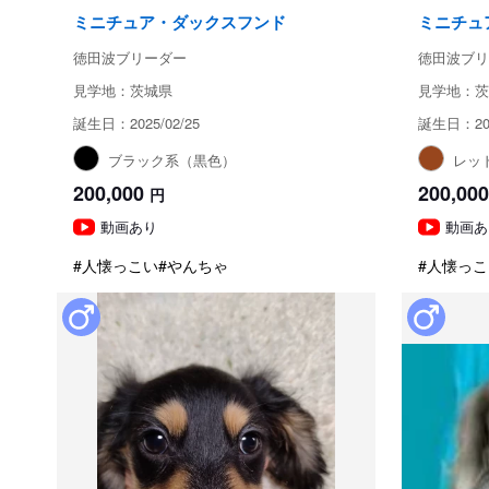
ミニチュア・ダックスフンド
ミニチュ
徳田波ブリーダー
徳田波ブリ
見学地：茨城県
見学地：茨
誕生日：2025/02/25
誕生日：202
ブラック系（黒色）
レッ
200,000
200,000
円
動画あり
動画あ
#人懐っこい
#やんちゃ
#人懐っこ