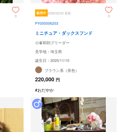
販売中
2026/02/02 更新
0
0
PY000006203
ミニチュア・ダックスフンド
小峯和則ブリーダー
見学地：埼玉県
誕生日：2025/11/10
ブラウン系（茶色）
220,000
円
#おだやか