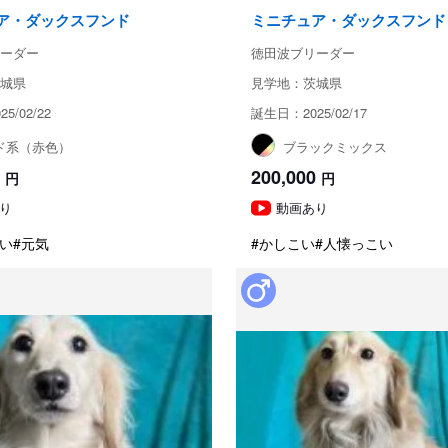
ア・ダックスフンド
ミニチュア・ダックスフンド
ーダー
徳田波ブリーダー
城県
見学地：茨城県
5/02/22
誕生日：2025/02/17
ド系（赤色）
ブラックミックス
200,000
円
円
り
動画あり
い
#元気
#かしこい
#人懐っこい