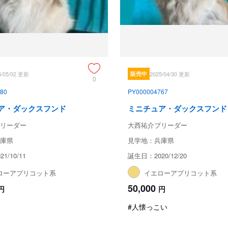
5/05/02 更新
販売中
2025/04/30 更新
0
80
PY000004767
ア・ダックスフンド
ミニチュア・ダックスフンド
リーダー
大西祐介ブリーダー
庫県
見学地：兵庫県
1/10/11
誕生日：2020/12/20
ローアプリコット系
イエローアプリコット系
50,000
円
円
#人懐っこい