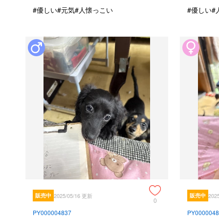
#優しい
#元気
#人懐っこい
#優しい
#
販売中
2025/05/16 更新
販売中
202
0
PY000004837
PY0000048