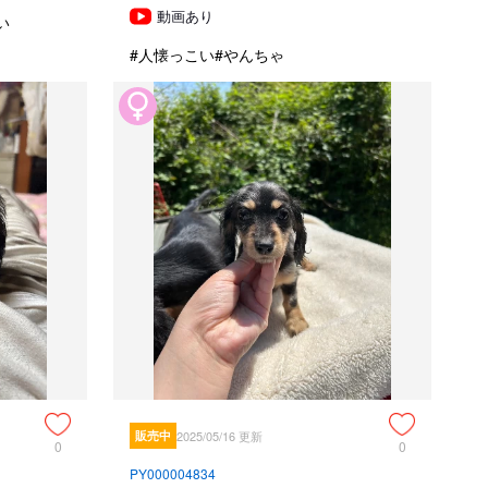
動画あり
い
#人懐っこい
#やんちゃ
販売中
2025/05/16 更新
0
0
PY000004834