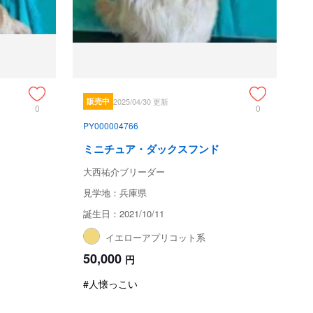
販売中
2025/04/30 更新
0
0
PY000004766
ミニチュア・ダックスフンド
大西祐介ブリーダー
見学地：兵庫県
誕生日：2021/10/11
イエローアプリコット系
50,000
円
#人懐っこい