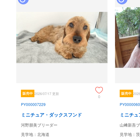
販売中
2026/07/17 更新
販売中
202
0
PY000007229
PY0000060
ミニチュア・ダックスフンド
ミニチュ
河野朋美ブリーダー
山﨑新吾ブ
見学地：北海道
見学地：茨