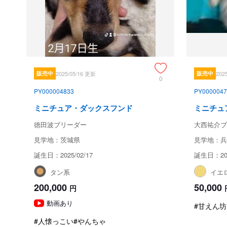
販売中
2025/05/16 更新
販売中
202
0
PY000004833
PY0000047
ミニチュア・ダックスフンド
ミニチュ
徳田波ブリーダー
大西祐介ブ
見学地：茨城県
見学地：兵
誕生日：2025/02/17
誕生日：202
タン系
イエ
200,000
50,000
円
動画あり
#甘えん坊
#人懐っこい
#やんちゃ