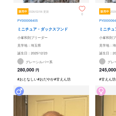
販売中
2026/02/06 更新
販売中
202
0
PY000006405
PY0000064
ミニチュア・ダックスフンド
ミニチュ
小峯和則ブリーダー
小峯和則ブ
見学地：埼玉県
見学地：埼
誕生日：2025/12/23
誕生日：202
グレーシルバー系
グレ
280,000
245,000
円
#おとなしい
#おだやか
#甘えん坊
#甘えん坊