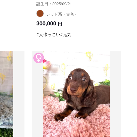
誕生日：2025/09/21
レッド系（赤色）
300,000
円
#人懐っこい
#元気