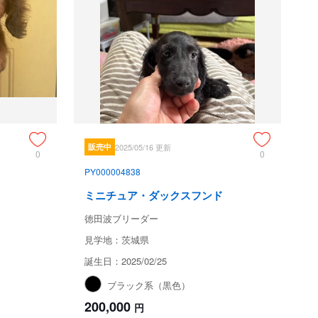
販売中
2025/05/16 更新
0
0
PY000004838
ミニチュア・ダックスフンド
徳田波ブリーダー
見学地：茨城県
誕生日：2025/02/25
ブラック系（黒色）
200,000
円