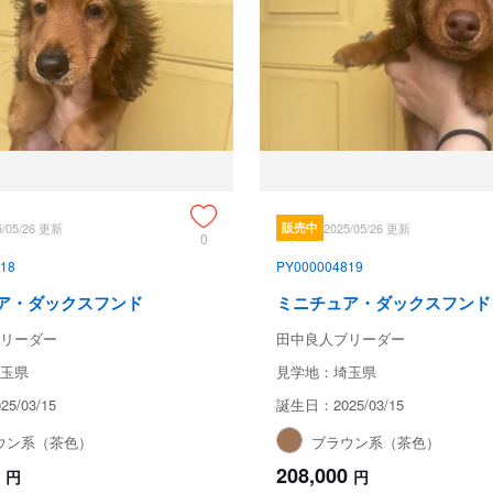
5/05/26 更新
販売中
2025/05/26 更新
0
18
PY000004819
ア・ダックスフンド
ミニチュア・ダックスフンド
リーダー
田中良人ブリーダー
玉県
見学地：埼玉県
5/03/15
誕生日：2025/03/15
ウン系（茶色）
ブラウン系（茶色）
208,000
円
円