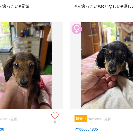
人懐っこい
#元気
#人懐っこい
#おとなしい
#優し
5/05/16 更新
販売中
2025/05/16 更新
0
36
PY000004835