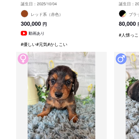
誕生日：2025/10/04
誕生日：202
レッド系（赤色）
ブラ
300,000
80,000
円
動画あり
#人懐っこ
#優しい
#元気
#かしこい