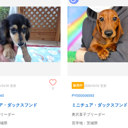
6/04/30 更新
販売中
2026/03/02 更新
0
40
PY000006593
ア・ダックスフンド
ミニチュア・ダックスフンド
リーダー
奥沢直子ブリーダー
城県
見学地：茨城県