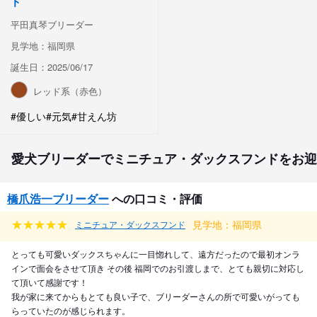
ド
平田真琴ブリーダー
見学地：福岡県
誕生日：2025/06/17
レッド系（赤色）
#優しい
#元気
#甘えん坊
愛犬ブリーダーでミニチュア・ダックスフンドをお迎
橋爪浩一ブリーダー
への口コミ・評価
見学地：福岡県
ミニチュア・ダックスフンド
とっても可愛いダックスちゃんに一目惚れして、遠方だったので最初オンラ
インで面会をさせて頂き その後 福岡でのお引渡しまで、とても親切に対応し
て頂いて感謝です！
我が家に来てからもとても良い子で、ブリーダーさんの所で可愛いがっても
らっていたのが感じられます。