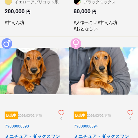
イエローアプリコット系
ブラックミックス
200,000
80,000
円
円
#甘えん坊
#人懐っこい
#甘えん坊
#おとなしい
販売中
2026/03/02 更新
販売中
2026/03/02 更新
0
0
PY000006593
PY000006594
ミニチュア・ダックスフン
ミニチュア・ダックスフン