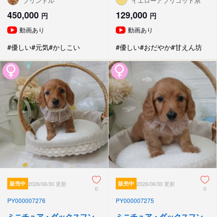
ブリンドル
イエローアプリコット系
450,000
129,000
円
円
動画あり
動画あり
#優しい
#元気
#かしこい
#優しい
#おだやか
#甘えん坊
販売中
2026/06/30 更新
販売中
2026/06/30 更新
0
0
PY000007276
PY000007275
ミニチュア・ダックスフン
ミニチュア・ダックスフン