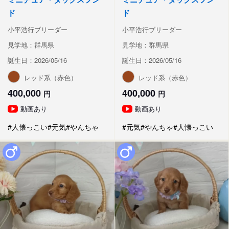
ド
ド
小平浩行ブリーダー
小平浩行ブリーダー
見学地：群馬県
見学地：群馬県
誕生日：2026/05/16
誕生日：2026/05/16
レッド系（赤色）
レッド系（赤色）
400,000
400,000
円
円
動画あり
動画あり
#人懐っこい
#元気
#やんちゃ
#元気
#やんちゃ
#人懐っこい