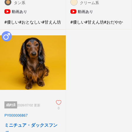
タン系
クリーム系
動画あり
動画あり
#優しい
#おとなしい
#甘えん坊
#優しい
#甘えん坊
#おだやか
成約済
2026/07/02 更新
0
PY000006867
ミニチュア・ダックスフン