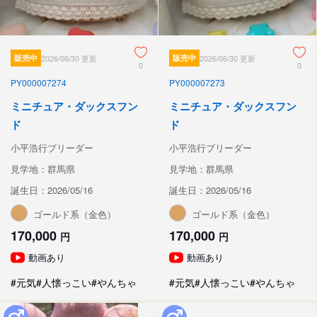
販売中
2026/06/30 更新
販売中
2026/06/30 更新
0
0
PY000007274
PY000007273
ミニチュア・ダックスフン
ミニチュア・ダックスフン
ド
ド
小平浩行ブリーダー
小平浩行ブリーダー
見学地：群馬県
見学地：群馬県
誕生日：2026/05/16
誕生日：2026/05/16
ゴールド系（金色）
ゴールド系（金色）
170,000
170,000
円
円
動画あり
動画あり
#元気
#人懐っこい
#やんちゃ
#元気
#人懐っこい
#やんちゃ