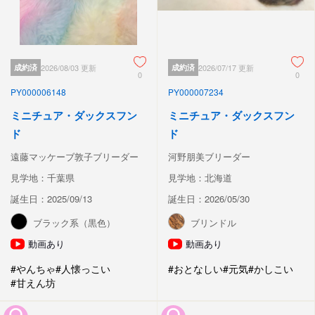
成約済
2026/08/03 更新
成約済
2026/07/17 更新
0
0
PY000006148
PY000007234
ミニチュア・ダックスフン
ミニチュア・ダックスフン
ド
ド
遠藤マッケーブ敦子ブリーダー
河野朋美ブリーダー
見学地：千葉県
見学地：北海道
誕生日：2025/09/13
誕生日：2026/05/30
ブラック系（黒色）
ブリンドル
動画あり
動画あり
#やんちゃ
#人懐っこい
#おとなしい
#元気
#かしこい
#甘えん坊