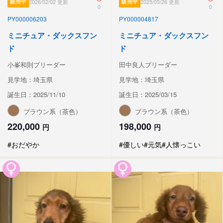
販売中
2026/02/02 更新
販売中
2025/05/26 更新
0
0
PY000006203
PY000004817
ミニチュア・ダックスフン
ミニチュア・ダックスフン
ド
ド
小峯和則ブリーダー
田中良人ブリーダー
見学地：埼玉県
見学地：埼玉県
誕生日：2025/11/10
誕生日：2025/03/15
ブラウン系（茶色）
ブラウン系（茶色）
220,000
198,000
円
円
#おだやか
#優しい
#元気
#人懐っこい