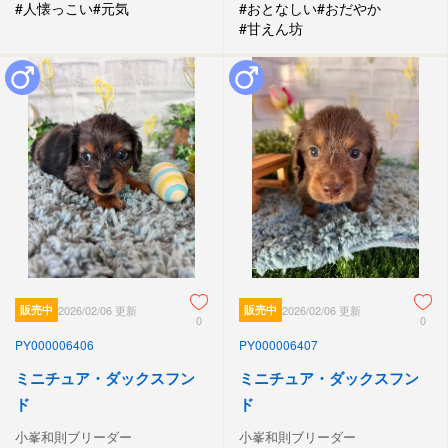
#人懐っこい
#元気
#おとなしい
#おだやか
#甘えん坊
販売中
2026/02/06 更新
販売中
2026/02/06 更新
0
0
PY000006406
PY000006407
ミニチュア・ダックスフン
ミニチュア・ダックスフン
ド
ド
小峯和則ブリーダー
小峯和則ブリーダー