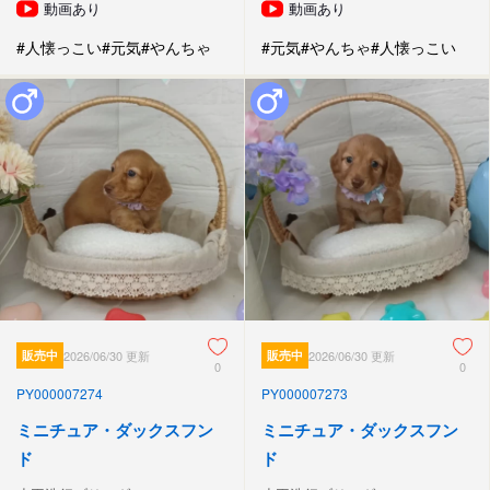
動画あり
動画あり
#人懐っこい
#元気
#やんちゃ
#元気
#やんちゃ
#人懐っこい
販売中
2026/06/30 更新
販売中
2026/06/30 更新
0
0
PY000007274
PY000007273
ミニチュア・ダックスフン
ミニチュア・ダックスフン
ド
ド