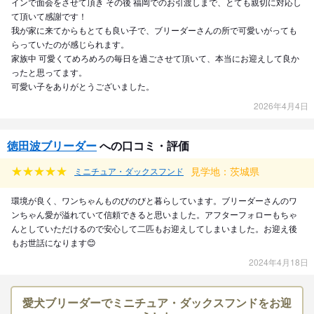
インで面会をさせて頂き その後 福岡でのお引渡しまで、とても親切に対応し
て頂いて感謝です！
我が家に来てからもとても良い子で、ブリーダーさんの所で可愛いがっても
らっていたのが感じられます。
家族中 可愛くてめろめろの毎日を過ごさせて頂いて、本当にお迎えして良か
ったと思ってます。
可愛い子をありがとうございました。
2026年4月4日
徳田波ブリーダー
への口コミ・評価
見学地：茨城県
ミニチュア・ダックスフンド
環境が良く、ワンちゃんものびのびと暮らしています。ブリーダーさんのワ
ンちゃん愛が溢れていて信頼できると思いました。アフターフォローもちゃ
んとしていただけるので安心して二匹もお迎えしてしまいました。お迎え後
もお世話になります😊
2024年4月18日
愛犬ブリーダーでミニチュア・ダックスフンドをお迎