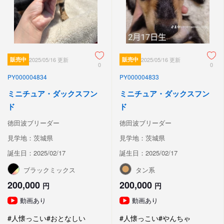
販売中
2025/05/16 更新
販売中
2025/05/16 更新
0
0
PY000004834
PY000004833
ミニチュア・ダックスフン
ミニチュア・ダックスフン
ド
ド
徳田波ブリーダー
徳田波ブリーダー
見学地：茨城県
見学地：茨城県
誕生日：2025/02/17
誕生日：2025/02/17
ブラックミックス
タン系
200,000
200,000
円
円
動画あり
動画あり
#人懐っこい
#おとなしい
#人懐っこい
#やんちゃ