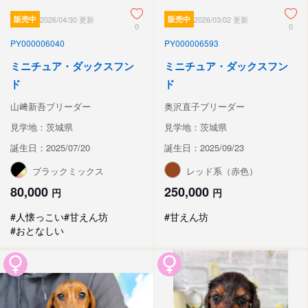
販売中
2026/04/30 更新
販売中
2026/03/02 更新
0
0
PY000006040
PY000006593
ミニチュア・ダックスフン
ミニチュア・ダックスフン
ド
ド
山﨑新吾ブリーダー
奥沢直子ブリーダー
見学地：茨城県
見学地：茨城県
誕生日：2025/07/20
誕生日：2025/09/23
ブラックミックス
レッド系（赤色）
80,000
250,000
円
円
#人懐っこい
#甘えん坊
#甘えん坊
#おとなしい