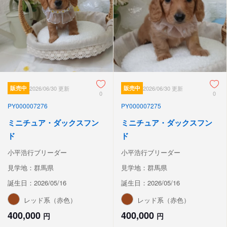
販売中
2026/06/30 更新
販売中
2026/06/30 更新
0
0
PY000007276
PY000007275
ミニチュア・ダックスフン
ミニチュア・ダックスフン
ド
ド
小平浩行ブリーダー
小平浩行ブリーダー
見学地：群馬県
見学地：群馬県
誕生日：2026/05/16
誕生日：2026/05/16
レッド系（赤色）
レッド系（赤色）
400,000
400,000
円
円