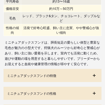
平均寿命
約13〜16歳
価格目安
約10万～50万円
レッド、ブラック&タン、チョコレート、ダップルな
毛色
ど
性格の傾
活発で好奇心旺盛、飼い主に忠実、やや警戒心が強
向
い傾向
ミニチュアダックスフンドは、胴長短足の愛らしい体型と豊富な
毛色が魅力の小型犬です。狩猟犬のルーツから好奇心と警戒心が
あり、飼い主に強い愛着を示します。室内でも活発に動くため、
遊びや運動の場を用意すると暮らしやすいです。ブリーダーから
お迎えすると血統や健康管理の情報が得やすく安心です。
ミニチュアダックスフンドの特徴
ミニチュアダックスフンドの性格