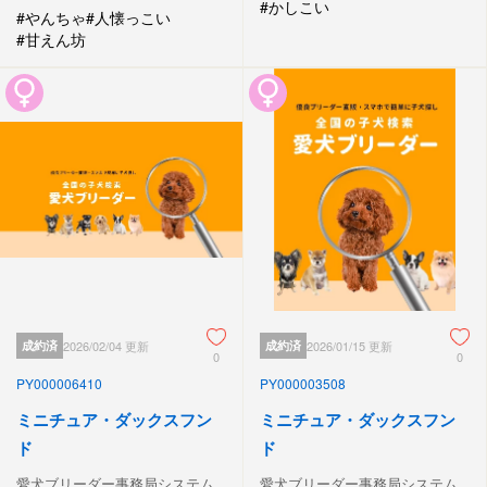
#かしこい
#やんちゃ
#人懐っこい
#甘えん坊
成約済
2026/02/04 更新
成約済
2026/01/15 更新
0
0
PY000006410
PY000003508
ミニチュア・ダックスフン
ミニチュア・ダックスフン
ド
ド
愛犬ブリーダー事務局システム
愛犬ブリーダー事務局システム