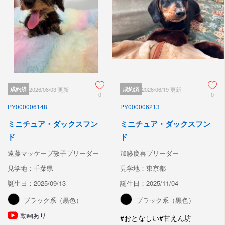
成約済
2026/08/03 更新
成約済
2026/06/19 更新
0
0
PY000006148
PY000006213
ミニチュア・ダックスフン
ミニチュア・ダックスフン
ド
ド
遠藤マッケーブ敦子ブリーダー
加籐慶喜ブリーダー
見学地：千葉県
見学地：東京都
誕生日：2025/09/13
誕生日：2025/11/04
ブラック系（黒色）
ブラック系（黒色）
動画あり
#おとなしい
#甘えん坊