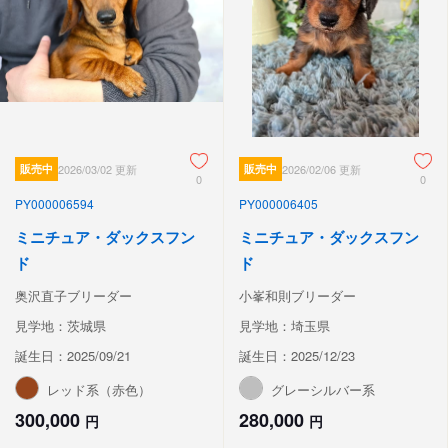
販売中
2026/03/02 更新
販売中
2026/02/06 更新
0
0
PY000006594
PY000006405
ミニチュア・ダックスフン
ミニチュア・ダックスフン
ド
ド
奥沢直子ブリーダー
小峯和則ブリーダー
見学地：茨城県
見学地：埼玉県
誕生日：2025/09/21
誕生日：2025/12/23
レッド系（赤色）
グレーシルバー系
300,000
280,000
円
円