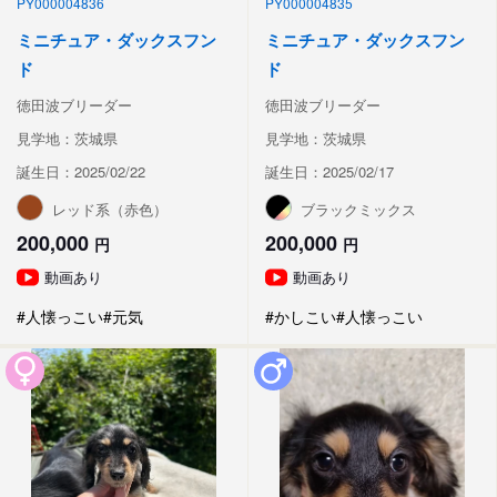
PY000004836
PY000004835
ミニチュア・ダックスフン
ミニチュア・ダックスフン
ド
ド
徳田波ブリーダー
徳田波ブリーダー
見学地：茨城県
見学地：茨城県
誕生日：2025/02/22
誕生日：2025/02/17
レッド系（赤色）
ブラックミックス
200,000
200,000
円
円
動画あり
動画あり
#人懐っこい
#元気
#かしこい
#人懐っこい