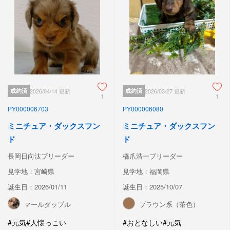
成約済
2026/04/14 更新
成約済
2026/03/27 更新
1
1
PY000006703
PY000006080
ミニチュア・ダックスフン
ミニチュア・ダックスフン
ド
ド
長岡日向汰ブリーダー
橋爪浩一ブリーダー
見学地：宮崎県
見学地：福岡県
誕生日：2026/01/11
誕生日：2025/10/07
マールダップル
ブラウン系（茶色）
#元気
#人懐っこい
#おとなしい
#元気