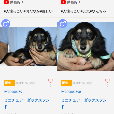
動画あり
動画あり
#人懐っこい
#おだやか
#優しい
#人懐っこい
#元気
#やんちゃ
販売中
2023/11/07 更新
販売中
2023/11/07 更新
0
0
PY000000501
PY000000500
ミニチュア・ダックスフン
ミニチュア・ダックスフン
ド
ド