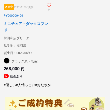
販売中
2023/11/07 更新
0
PY000000499
ミニチュア・ダックスフン
ド
前田和広ブリーダー
見学地：福岡県
誕生日：2023/06/17
ブラック系（黒色）
268,000
円
動画あり
#優しい
#人懐っこい
#おだやか