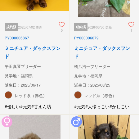
成約済
2026/07/02 更新
成約済
2026/06/30 更新
0
1
PY000006867
PY000006079
ミニチュア・ダックスフン
ミニチュア・ダックスフン
ド
ド
平田真琴ブリーダー
橋爪浩一ブリーダー
見学地：福岡県
見学地：福岡県
誕生日：2025/06/17
誕生日：2025/08/25
レッド系（赤色）
レッド系（赤色）
#優しい
#元気
#甘えん坊
#元気
#人懐っこい
#かしこい