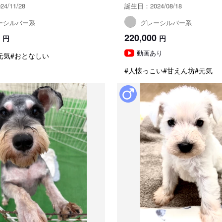
4/11/28
誕生日：2024/08/18
ーシルバー系
グレーシルバー系
220,000
円
円
動画あり
元気
#おとなしい
#人懐っこい
#甘えん坊
#元気