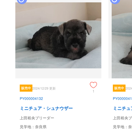
販売中
2024/12/29 更新
販売中
202
1
PY000004132
PY0000041
ミニチュア・シュナウザー
ミニチュ
上田裕央ブリーダー
上田裕央ブ
見学地：奈良県
見学地：奈