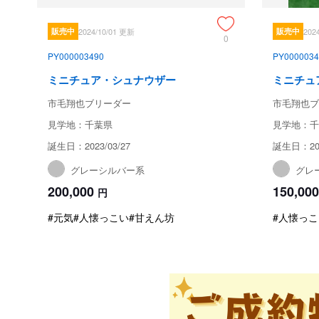
販売中
2024/10/01 更新
販売中
202
0
PY000003490
PY0000034
ミニチュア・シュナウザー
ミニチュ
市毛翔也ブリーダー
市毛翔也ブ
見学地：千葉県
見学地：千
誕生日：2023/03/27
誕生日：202
グレーシルバー系
グレ
200,000
150,000
円
#元気
#人懐っこい
#甘えん坊
#人懐っこ