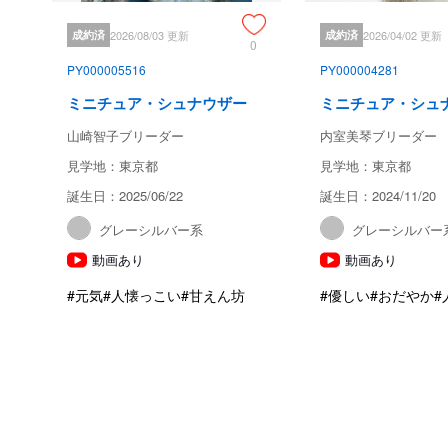
成約済
2026/08/03 更新
成約済
2026/04/02 更新
0
PY000005516
PY000004281
ミニチュア・シュナウザー
ミニチュア・シュ
山崎智子ブリーダー
内室美琴ブリーダー
見学地：東京都
見学地：東京都
誕生日：2025/06/22
誕生日：2024/11/20
グレーシルバー系
グレーシルバー
動画あり
動画あり
#元気
#人懐っこい
#甘えん坊
#優しい
#おだやか
#