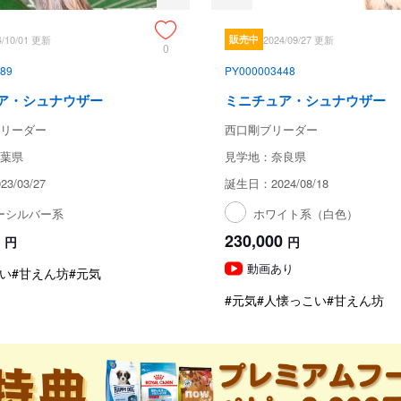
4/10/01 更新
販売中
2024/09/27 更新
0
89
PY000003448
ア・シュナウザー
ミニチュア・シュナウザー
リーダー
西口剛ブリーダー
葉県
見学地：奈良県
3/03/27
誕生日：2024/08/18
ーシルバー系
ホワイト系（白色）
230,000
円
円
動画あり
い
#甘えん坊
#元気
#元気
#人懐っこい
#甘えん坊