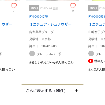
成約済
2026/04/02 更新
成約済
2026
0
0
PY000004275
PY0000055
ナウザー
ミニチュア・シュナウザー
ミニチュ
内室美琴ブリーダー
山崎智子ブ
見学地：東京都
見学地：東
誕生日：2024/12/06
誕生日：2025
系
グレーシルバー系
グレ
動画あ
#優しい
#おだやか
#人懐っこい
人懐っこい
#元気
#人
さらに表示する（95件）