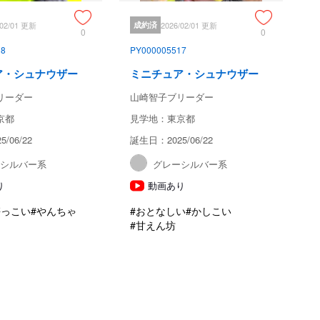
/02/01 更新
成約済
2026/02/01 更新
0
0
18
PY000005517
ア・シュナウザー
ミニチュア・シュナウザー
リーダー
山崎智子ブリーダー
京都
見学地：東京都
/06/22
誕生日：2025/06/22
ーシルバー系
グレーシルバー系
り
動画あり
懐っこい
#やんちゃ
#おとなしい
#かしこい
#甘えん坊