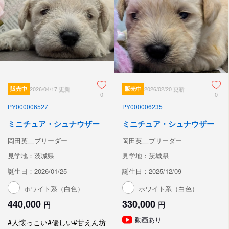
販売中
2026/04/17 更新
販売中
2026/02/20 更新
0
0
PY000006527
PY000006235
ミニチュア・シュナウザー
ミニチュア・シュナウザー
岡田英二ブリーダー
岡田英二ブリーダー
見学地：茨城県
見学地：茨城県
誕生日：2026/01/25
誕生日：2025/12/09
ホワイト系（白色）
ホワイト系（白色）
440,000
330,000
円
円
動画あり
#人懐っこい
#優しい
#甘えん坊