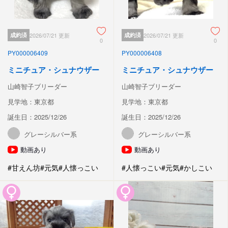
成約済
2026/07/21 更新
成約済
2026/07/21 更新
0
0
PY000006409
PY000006408
ミニチュア・シュナウザー
ミニチュア・シュナウザー
山崎智子ブリーダー
山崎智子ブリーダー
見学地：東京都
見学地：東京都
誕生日：2025/12/26
誕生日：2025/12/26
グレーシルバー系
グレーシルバー系
動画あり
動画あり
#甘えん坊
#元気
#人懐っこい
#人懐っこい
#元気
#かしこい