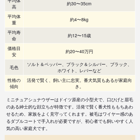
平均体
約30〜35cm
高
平均体
約4〜8kg
重
平均寿
約12〜15歳
命
価格目
約20〜40万円
安
ソルト＆ペッパー、ブラック＆シルバー、ブラック、
毛色
ホワイト、レバーなど
性格の
活発で賢く、飼い主に忠実。番犬気質もあるが家庭向
傾向
き。
ミニチュアシュナウザーはドイツ原産の小型犬で、口ひげと眉毛
のある紳士的な顔立ちが特徴です。活発で賢く番犬性ももちあわ
せるため、家族をよく見守ってくれます。被毛はワイヤー感のあ
るダブルコートで手入れが必要ですが、初心者でも飼いやすく人
気の高い家庭犬です。