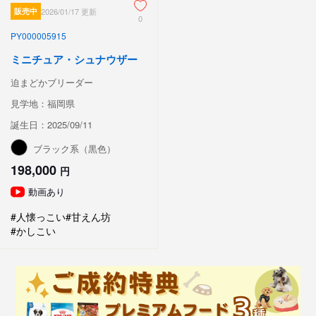
販売中
2026/01/17 更新
0
PY000005915
ミニチュア・シュナウザー
迫まどかブリーダー
見学地：福岡県
誕生日：2025/09/11
ブラック系（黒色）
198,000
円
動画あり
#人懐っこい
#甘えん坊
#かしこい