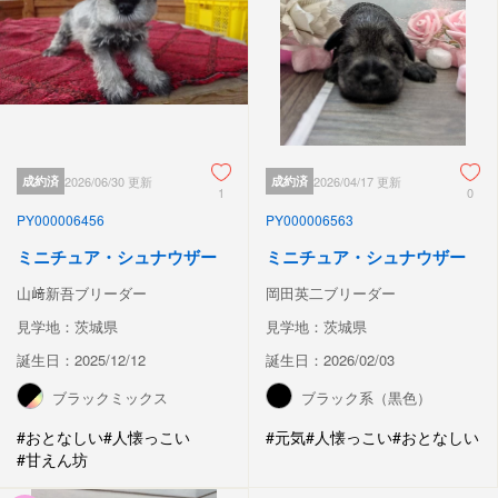
成約済
2026/06/30 更新
成約済
2026/04/17 更新
1
0
PY000006456
PY000006563
ミニチュア・シュナウザー
ミニチュア・シュナウザー
山﨑新吾ブリーダー
岡田英二ブリーダー
見学地：茨城県
見学地：茨城県
誕生日：2025/12/12
誕生日：2026/02/03
ブラックミックス
ブラック系（黒色）
#おとなしい
#人懐っこい
#元気
#人懐っこい
#おとなしい
#甘えん坊