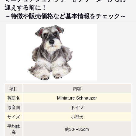
迎えする前に！
～特徴や販売価格など基本情報をチェック～
項目
内容
英語名
Miniature Schnauzer
原産国
ドイツ
サイズ
小型犬
平均体
約30〜35cm
高