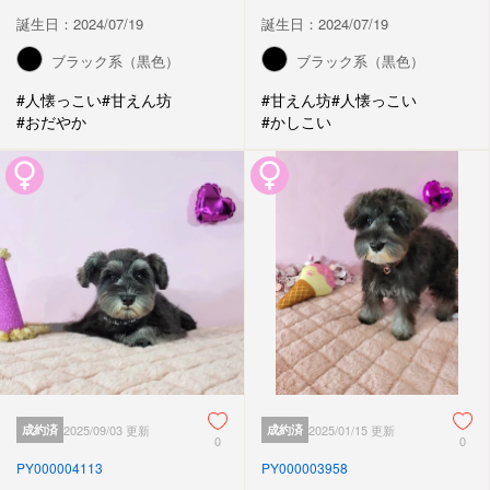
誕生日：2024/07/19
誕生日：2024/07/19
ブラック系（黒色）
ブラック系（黒色）
#人懐っこい
#甘えん坊
#甘えん坊
#人懐っこい
#おだやか
#かしこい
成約済
2025/09/03 更新
成約済
2025/01/15 更新
0
0
PY000004113
PY000003958