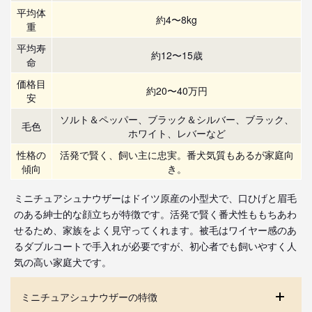
平均体
約4〜8kg
重
平均寿
約12〜15歳
命
価格目
約20〜40万円
安
ソルト＆ペッパー、ブラック＆シルバー、ブラック、
毛色
ホワイト、レバーなど
性格の
活発で賢く、飼い主に忠実。番犬気質もあるが家庭向
傾向
き。
ミニチュアシュナウザーはドイツ原産の小型犬で、口ひげと眉毛
のある紳士的な顔立ちが特徴です。活発で賢く番犬性ももちあわ
せるため、家族をよく見守ってくれます。被毛はワイヤー感のあ
るダブルコートで手入れが必要ですが、初心者でも飼いやすく人
気の高い家庭犬です。
ミニチュアシュナウザーの特徴