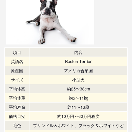
項目
内容
英語名
Boston Terrier
原産国
アメリカ合衆国
サイズ
小型犬
平均体高
約25〜38cm
平均体重
約5〜11kg
平均寿命
約11〜13歳
価格目安
約10万円～60万円程度
毛色
ブリンドル＆ホワイト、ブラック＆ホワイトなど