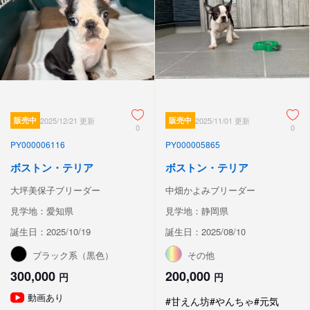
販売中
2025/12/21 更新
販売中
2025/11/01 更新
0
0
PY000006116
PY000005865
ボストン・テリア
ボストン・テリア
大坪美保子ブリーダー
中畑かよみブリーダー
見学地：愛知県
見学地：静岡県
誕生日：2025/10/19
誕生日：2025/08/10
ブラック系（黒色）
その他
300,000
200,000
円
円
動画あり
#甘えん坊
#やんちゃ
#元気