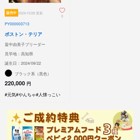
販売中
2024/10/28 更新
0
PY000003713
ボストン・テリア
畠中由美子ブリーダー
見学地：高知県
誕生日：2024/09/22
ブラック系（黒色）
220,000
円
#元気
#やんちゃ
#人懐っこい