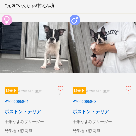
#元気
#やんちゃ
#甘えん坊
販売中
2025/11/01 更新
販売中
2025/11/01 更新
0
0
PY000005864
PY000005863
ボストン・テリア
ボストン・テリア
中畑かよみブリーダー
中畑かよみブリーダー
見学地：静岡県
見学地：静岡県