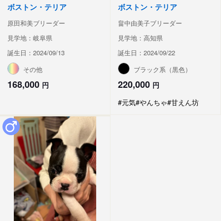
ボストン・テリア
ボストン・テリア
原田和美ブリーダー
畠中由美子ブリーダー
見学地：岐阜県
見学地：高知県
誕生日：2024/09/13
誕生日：2024/09/22
その他
ブラック系（黒色）
168,000
220,000
円
円
#元気
#やんちゃ
#甘えん坊