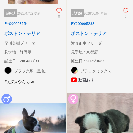
成約済
2026/07/02 更新
成約済
2026/05/04 更新
0
0
PY000003554
PY000005238
ボストン・テリア
ボストン・テリア
早川英樹ブリーダー
近藤正幸ブリーダー
見学地：静岡県
見学地：京都府
誕生日：2024/08/30
誕生日：2025/06/29
ブラック系（黒色）
ブラックミックス
動画あり
#元気
#やんちゃ