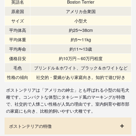
英語名
Boston Terrier
原産国
アメリカ合衆国
サイズ
小型犬
平均体高
約25〜38cm
平均体重
約5〜11kg
平均寿命
約11〜13歳
価格目安
約10万円～60万円程度
毛色
ブリンドル＆ホワイト、ブラック＆ホワイトなど
性格の傾向
社交的・愛嬌があり家庭向き。知的で遊び好き
ボストンテリアは「アメリカの紳士」とも呼ばれる小型の短毛犬
種です。コンパクトな体型にタキシード風のマーキングが特徴
で、社交的で人懐こい性格が人気の理由です。室内飼育や都市部
の家庭にも向き、比較的飼いやすい犬種です。
ボストンテリアの特徴