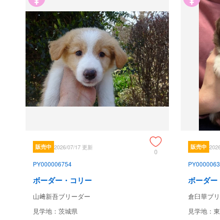
販売中
2026/07/17 更新
販売中
202
0
PY000006754
PY0000063
ボーダー・コリー
ボーダー
山﨑新吾ブリーダー
倉臼華ブリ
見学地：茨城県
見学地：東