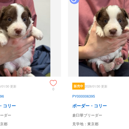
6/01/30 更新
販売中
2026/01/30 更新
0
96
PY000006395
・コリー
ボーダー・コリー
ーダー
倉臼華ブリーダー
京都
見学地：東京都