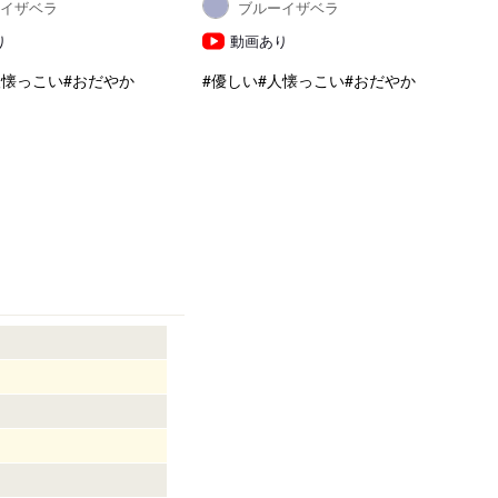
ーイザベラ
ブルーイザベラ
り
動画あり
人懐っこい
#おだやか
#優しい
#人懐っこい
#おだやか