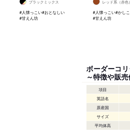
ブラックミックス
レッド系（赤色
#人懐っこい
#おとなしい
#人懐っこい
#かし
#甘えん坊
#甘えん坊
ボーダーコリ
～特徴や販売
項目
英語名
原産国
サイズ
平均体高