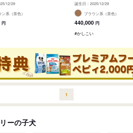
5/12/29
誕生日：2025/12/29
ウン系（茶色）
ブラウン系（茶色）
440,000
円
円
#かしこい
1
リーの子犬