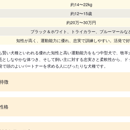
約14〜22kg
約12〜15歳
約20万〜30万円
ブラック＆ホワイト、トライカラー、ブルーマールな
知性が高く、運動能力に優れ、忠実で訓練しやすい。活発で好
も賢い犬種といわれる優れた知性と高い運動能力をもつ中型犬で、牧羊
毛としなやかな体つき、そして飼い主に対する忠実さと柔軟性から、ド
発で頭のよいパートナーを求める人にぴったりな犬種です。
特徴
性格