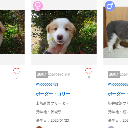
成約済
2026/06/05 更新
成約済
2026
0
0
PY000006753
PY0000066
ボーダー・コリー
ボーダー
山﨑新吾ブリーダー
新井敏朗ブ
見学地：茨城県
見学地：栃
誕生日：2026/01/23
誕生日：2026