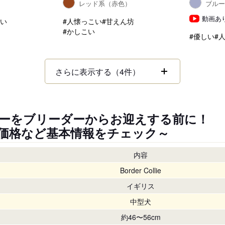
）
レッド系（赤色）
ブル
動画あ
こい
#人懐っこい
#甘えん坊
#かしこい
#優しい
#
さらに表示する（4件）
ーをブリーダーからお迎えする前に！
価格など基本情報をチェック～
内容
Border Collie
イギリス
中型犬
約46〜56cm