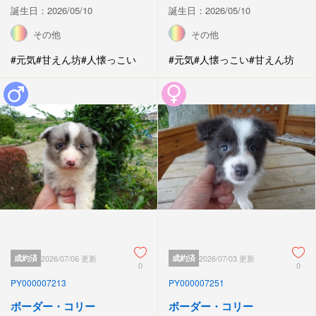
誕生日：2026/05/10
誕生日：2026/05/10
その他
その他
#元気
#甘えん坊
#人懐っこい
#元気
#人懐っこい
#甘えん坊
成約済
2026/07/06 更新
成約済
2026/07/03 更新
0
0
PY000007213
PY000007251
ボーダー・コリー
ボーダー・コリー