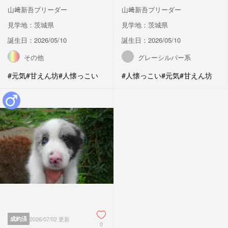
山﨑新吾ブリーダー
山﨑新吾ブリーダー
見学地：茨城県
見学地：茨城県
誕生日：2026/05/10
誕生日：2026/05/10
その他
グレーシルバー系
#元気
#甘えん坊
#人懐っこい
#人懐っこい
#元気
#甘えん坊
成約済
2026/07/02 更新
0