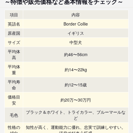
～特徴や販売価格など基本情報をチェック～
項目
内容
英語名
Border Collie
原産国
イギリス
サイズ
中型犬
平均体
約46〜56cm
高
平均体
約14〜22kg
重
平均寿
約12〜15歳
命
価格目
約20万〜30万円
安
ブラック＆ホワイト、トライカラー、ブルーマールな
毛色
ど
性格の
知性が高く、運動能力に優れ、忠実で訓練しやすい。
傾向
活発で好奇心旺盛