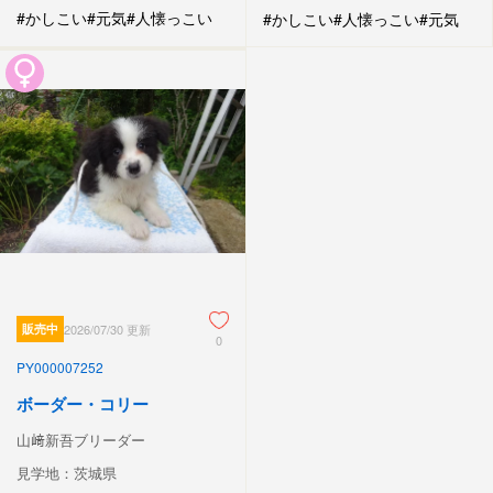
#かしこい
#元気
#人懐っこい
#かしこい
#人懐っこい
#元気
販売中
2026/07/30 更新
0
PY000007252
ボーダー・コリー
山﨑新吾ブリーダー
見学地：茨城県