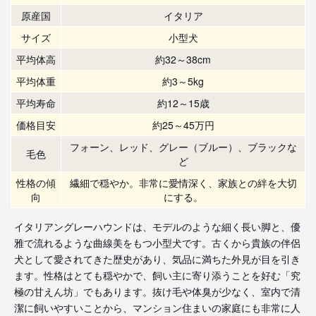
原産国
イタリア
サイズ
小型犬
平均体高
約32～38cm
平均体重
約3～5kg
平均寿命
約12～15歳
価格目安
約25～45万円
フォーン、レッド、グレー（ブルー）、ブラックな
毛色
ど
性格の傾
繊細で穏やか。非常に愛情深く、家族との絆を大切
向
にする。
イタリアングレーハウンドは、モデルのような細く長い脚と、優
雅で流れるような曲線美をもつ小型犬です。古くから貴族の伴侶
犬として愛されてきた歴史があり、気品に満ちた外見が目を引き
ます。性格はとても穏やかで、飼い主に寄り添うことを好む「究
極の甘えん坊」でもあります。抜け毛や体臭が少なく、室内で清
潔に飼いやすいことから、マンション住まいの家庭にも非常に人