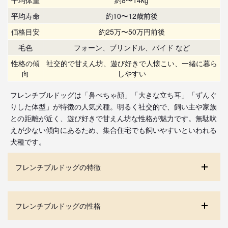
平均寿命
約10〜12歳前後
価格目安
約25万〜50万円前後
毛色
フォーン、ブリンドル、パイド など
性格の傾
社交的で甘えん坊、遊び好きで人懐こい、一緒に暮ら
向
しやすい
フレンチブルドッグは「鼻ぺちゃ顔」「大きな立ち耳」「ずんぐ
りした体型」が特徴の人気犬種。明るく社交的で、飼い主や家族
との距離が近く、遊び好きで甘えん坊な性格が魅力です。無駄吠
えが少ない傾向にあるため、集合住宅でも飼いやすいといわれる
犬種です。
フレンチブルドッグの特徴
フレンチブルドッグの性格