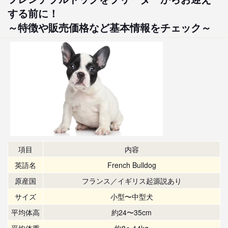
する前に！
～特徴や販売価格など基本情報をチェック～
項目
内容
英語名
French Bulldog
原産国
フランス／イギリス起源説あり
サイズ
小型〜中型犬
平均体高
約24〜35cm
平均体重
約8〜14kg