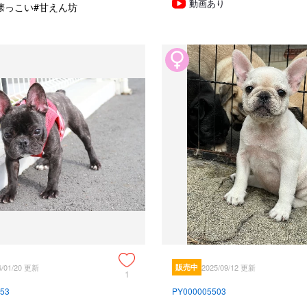
動画あり
懐っこい
#甘えん坊
6/01/20 更新
販売中
2025/09/12 更新
1
53
PY000005503