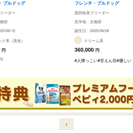
・ブルドッグ
フレンチ・ブルドッグ
リーダー
黒田暁美ブリーダー
都府
見学地：京都府
5/06/12
誕生日：2025/06/28
ック系（黒色）
クリーム系
360,000
円
円
り
#人懐っこい
#甘えん坊
#優しい
1