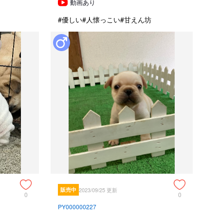
動画あり
#優しい
#人懐っこい
#甘えん坊
販売中
2023/09/25 更新
0
0
PY000000227