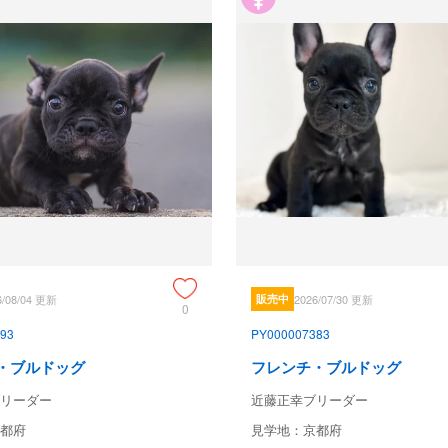
6/08/04 更新
販売中
2026/07/30 更新
0
93
PY000007383
・ブルドッグ
フレンチ・ブルドッグ
リーダー
近藤正幸ブリーダー
都府
見学地：京都府