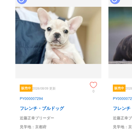
販売中
2026/08/09 更新
販売中
202
0
PY000007294
PY0000072
フレンチ・ブルドッグ
フレンチ
近藤正幸ブリーダー
近藤正幸ブ
見学地：京都府
見学地：京