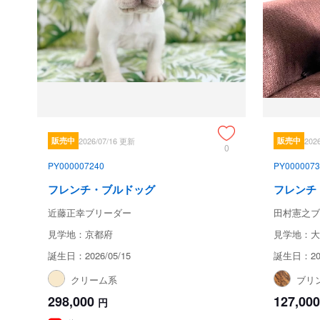
販売中
2026/07/16 更新
販売中
202
0
PY000007240
PY0000073
フレンチ・ブルドッグ
フレンチ
近藤正幸ブリーダー
田村憲之ブ
見学地：京都府
見学地：大
誕生日：2026/05/15
誕生日：202
クリーム系
ブリ
298,000
127,000
円