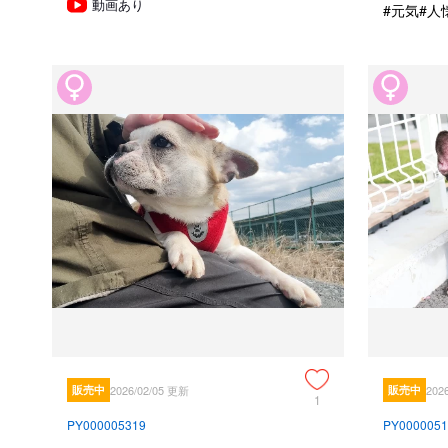
動画あり
#元気
#人
販売中
2026/02/05 更新
販売中
202
1
PY000005319
PY0000051