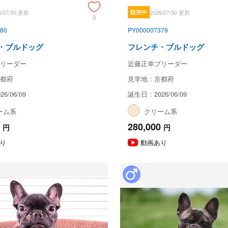
6/07/30 更新
販売中
2026/07/30 更新
0
80
PY000007379
・ブルドッグ
フレンチ・ブルドッグ
リーダー
近藤正幸ブリーダー
都府
見学地：京都府
6/06/09
誕生日：2026/06/09
ーム系
クリーム系
280,000
円
円
り
動画あり