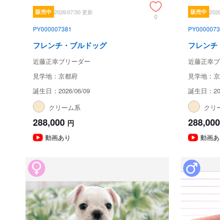
販売中
2026/07/30 更新
販売中
202
0
PY000007381
PY0000073
フレンチ・ブルドッグ
フレンチ
近藤正幸ブリーダー
近藤正幸ブ
見学地：京都府
見学地：京
誕生日：2026/06/09
誕生日：202
クリーム系
クリ
288,000
288,000
円
動画あり
動画あ